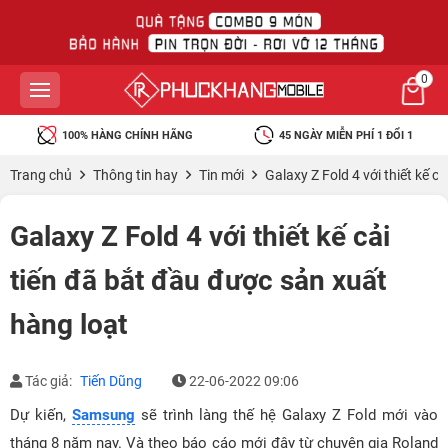
0
100% HÀNG CHÍNH HÃNG
45 NGÀY MIỄN PHÍ 1 ĐỔI 1
Trang chủ
Thông tin hay
Tin mới
Galaxy Z Fold 4 với thiết kế c
Galaxy Z Fold 4 với thiết kế cải
tiến đã bắt đầu được sản xuất
hàng loạt
Tác giả:
Tiến Dũng
22-06-2022 09:06
Dự kiến,
Samsung
sẽ trình làng thế hệ Galaxy Z Fold mới vào
tháng 8 năm nay. Và theo báo cáo mới đây từ chuyên gia Roland