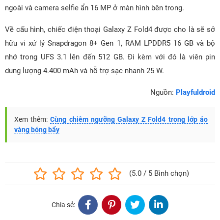
ngoài và camera selfie ẩn 16 MP ở màn hình bên trong.
Về cấu hình, chiếc điện thoại Galaxy Z Fold4 được cho là sẽ sở
hữu vi xử lý Snapdragon 8+ Gen 1, RAM LPDDR5 16 GB và bộ
nhớ trong UFS 3.1 lên đến 512 GB. Đi kèm với đó là viên pin
dung lượng 4.400 mAh và hỗ trợ sạc nhanh 25 W.
Nguồn:
Playfuldroid
Xem thêm:
Cùng chiêm ngưỡng Galaxy Z Fold4 trong lớp áo
vàng bóng bẩy
(5.0 / 5 Bình chọn)
Chia sẻ: