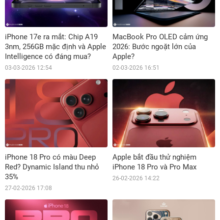
iPhone 17e ra mắt: Chip A19
MacBook Pro OLED cảm ứng
3nm, 256GB mặc định và Apple
2026: Bước ngoặt lớn của
Intelligence có đáng mua?
Apple?
03-03-2026 12:54
02-03-2026 16:51
iPhone 18 Pro có màu Deep
Apple bắt đầu thử nghiệm
Red? Dynamic Island thu nhỏ
iPhone 18 Pro và Pro Max
35%
26-02-2026 14:22
27-02-2026 17:08