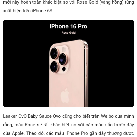
mới này hoàn toàn khác biệt so với Rose Gold (vàng hồng) từng
xuất hiện trên iPhone 6S.
Leaker OvO Baby Sauce Ovo cũng cho biết trên Weibo của mình
rằng, màu Rose sẽ rất khác biệt so với các màu sắc trước đây
của Apple. Theo đó, các mẫu iPhone Pro gần đây thường được