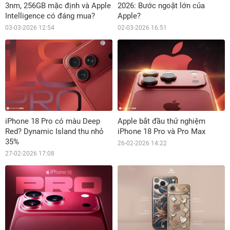
3nm, 256GB mặc định và Apple
2026: Bước ngoặt lớn của
Intelligence có đáng mua?
Apple?
03-03-2026 12:54
02-03-2026 16:51
iPhone 18 Pro có màu Deep
Apple bắt đầu thử nghiệm
Red? Dynamic Island thu nhỏ
iPhone 18 Pro và Pro Max
35%
26-02-2026 14:22
27-02-2026 17:08