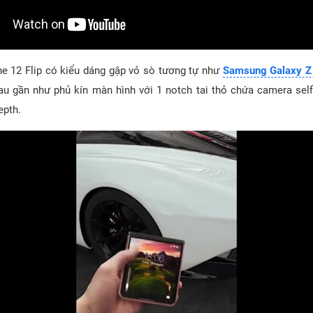
e 12 Flip có kiểu dáng gập vỏ sò tương tự như
Samsung Galaxy Z 
sau gần như phủ kín màn hình với 1 notch tai thỏ chứa camera self
epth.