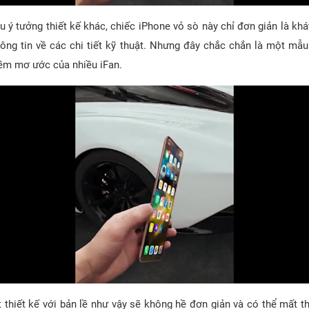
 ý tưởng thiết kế khác, chiếc iPhone vỏ sò này chỉ đơn giản là kh
ông tin về các chi tiết kỹ thuật. Nhưng đây chắc chắn là một mẫu
iềm mơ ước của nhiều iFan.
t thiết kế với bản lề như vậy sẽ không hề đơn giản và có thể mất 