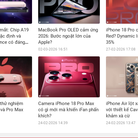
 mắt: Chip A19
MacBook Pro OLED cảm ứng
iPhone 18 Pro 
ặc định và
2026: Bước ngoặt lớn của
Red? Dynamic I
ence có đáng
Apple?
35%
02-03-2026 16:51
27-02-2026 17:08
 thử nghiệm
Camera iPhone 18 Pro Max
iPhone Air lột 
 và Pro Max
có gì mới mà khiến iFan phấn
với thiết kế Cav
khích?
khảm xà cừ
24-02-2026 14:39
24-02-2026 13:47