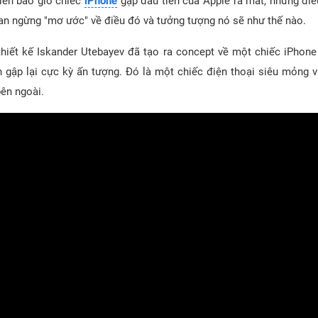
đến bao giờ chiếc
iPhone
gập đầu tiên của Apple ra mắt, nhưng đi
fan ngừng "mơ ước" về điều đó và tưởng tượng nó sẽ như thế nào.
thiết kế Iskander Utebayev đã tạo ra concept về một chiếc iPhon
 gập lại cực kỳ ấn tượng. Đó là một chiếc điện thoại siêu mỏng v
bên ngoài.