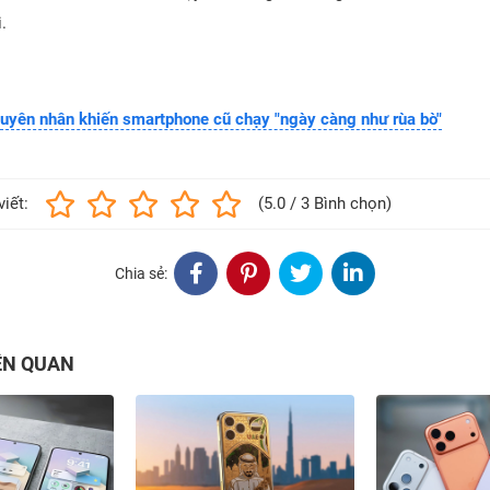
.
uyên nhân khiến smartphone cũ chạy "ngày càng như rùa bò"
viết:
(5.0 / 3 Bình chọn)
Chia sẻ:
IÊN QUAN