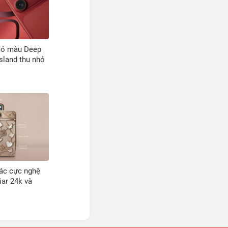
có màu Deep
sland thu nhỏ
xác cực nghệ
iar 24k và