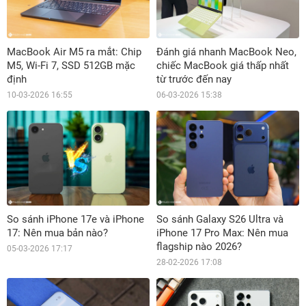
MacBook Air M5 ra mắt: Chip
Đánh giá nhanh MacBook Neo,
M5, Wi-Fi 7, SSD 512GB mặc
chiếc MacBook giá thấp nhất
định
từ trước đến nay
10-03-2026 16:55
06-03-2026 15:38
So sánh iPhone 17e và iPhone
So sánh Galaxy S26 Ultra và
17: Nên mua bản nào?
iPhone 17 Pro Max: Nên mua
flagship nào 2026?
05-03-2026 17:17
28-02-2026 17:08