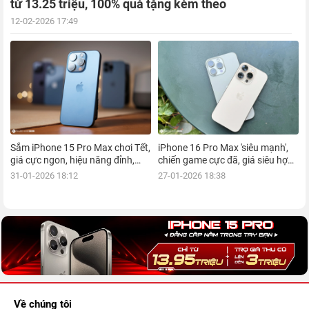
từ 13.25 triệu, 100% quà tặng kèm theo
12-02-2026 17:49
Sắm iPhone 15 Pro Max chơi Tết,
iPhone 16 Pro Max 'siêu mạnh',
giá cực ngon, hiệu năng đỉnh,
chiến game cực đã, giá siêu hợp
kèm nhiều ưu đãi, mua ngay!
lý, mua ngay!
31-01-2026 18:12
27-01-2026 18:38
Về chúng tôi