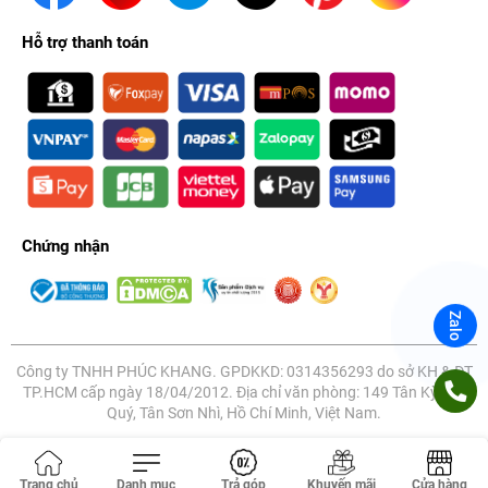
Hỗ trợ thanh toán
Chứng nhận
Zalo
Công ty TNHH PHÚC KHANG. GPDKKD: 0314356293 do sở KH & ĐT
TP.HCM cấp ngày 18/04/2012. Địa chỉ văn phòng: 149 Tân Kỳ Tân
Quý, Tân Sơn Nhì, Hồ Chí Minh, Việt Nam.
Trang chủ
Danh mục
Trả góp
Khuyến mãi
Cửa hàng