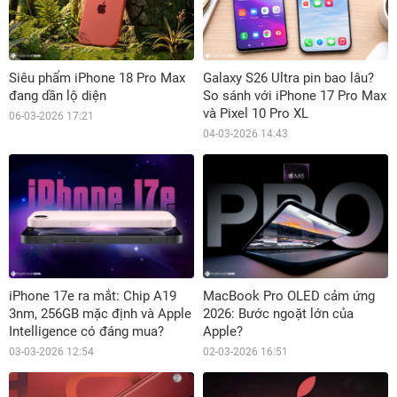
Siêu phẩm iPhone 18 Pro Max
Galaxy S26 Ultra pin bao lâu?
đang dần lộ diện
So sánh với iPhone 17 Pro Max
và Pixel 10 Pro XL
06-03-2026 17:21
04-03-2026 14:43
iPhone 17e ra mắt: Chip A19
MacBook Pro OLED cảm ứng
3nm, 256GB mặc định và Apple
2026: Bước ngoặt lớn của
Intelligence có đáng mua?
Apple?
03-03-2026 12:54
02-03-2026 16:51