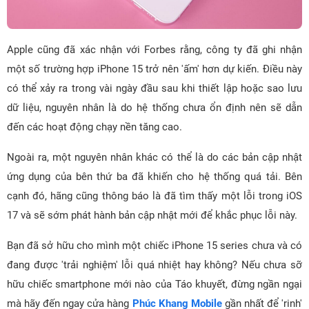
Apple cũng đã xác nhận với Forbes rằng, công ty đã ghi nhận
một số trường hợp iPhone 15 trở nên 'ấm' hơn dự kiến. Điều này
có thể xảy ra trong vài ngày đầu sau khi thiết lập hoặc sao lưu
dữ liệu, nguyên nhân là do hệ thống chưa ổn định nên sẽ dẫn
đến các hoạt động chạy nền tăng cao.
Ngoài ra, một nguyên nhân khác có thể là do các bản cập nhật
ứng dụng của bên thứ ba đã khiến cho hệ thống quá tải. Bên
cạnh đó, hãng cũng thông báo là đã tìm thấy một lỗi trong iOS
17 và sẽ sớm phát hành bản cập nhật mới để khắc phục lỗi này.
Bạn đã sở hữu cho mình một chiếc iPhone 15 series chưa và có
đang được 'trải nghiệm' lỗi quá nhiệt hay không? Nếu chưa sỡ
hữu chiếc smartphone mới nào của Táo khuyết, đừng ngần ngại
mà hãy đến ngay cửa hàng
Phúc Khang Mobile
gần nhất để 'rinh'