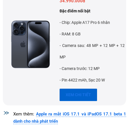
34.990.000đ
Đặc điểm nổi bật
- Chip: Apple A17 Pro 6 nhân
- RAM: 8 GB
- Camera sau: 48 MP + 12 MP + 12
MP
- Camera trước: 12 MP
- Pin 4422 mAh, Sạc 20 W
XEM CHI TIẾT
Xem thêm:
Apple ra mắt iOS 17.1 và iPadOS 17.1 beta 1
dành cho nhà phát triển