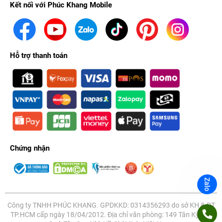
Kết nối với Phúc Khang Mobile
Hỗ trợ thanh toán
Chứng nhận
Zalo
Công ty TNHH PHÚC KHANG. GPDKKD: 0314356293 do sở KH & ĐT
TP.HCM cấp ngày 18/04/2012. Địa chỉ văn phòng: 149 Tân Kỳ Tân