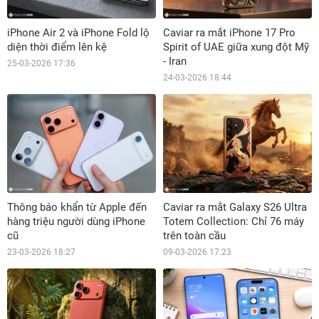
iPhone Air 2 và iPhone Fold lộ
Caviar ra mắt iPhone 17 Pro
diện thời điểm lên kệ
Spirit of UAE giữa xung đột Mỹ
- Iran
25-03-2026 17:36
24-03-2026 18:44
Thông báo khẩn từ Apple đến
Caviar ra mắt Galaxy S26 Ultra
hàng triệu người dùng iPhone
Totem Collection: Chỉ 76 máy
cũ
trên toàn cầu
23-03-2026 18:27
09-03-2026 17:23