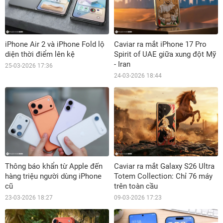
iPhone Air 2 và iPhone Fold lộ
Caviar ra mắt iPhone 17 Pro
diện thời điểm lên kệ
Spirit of UAE giữa xung đột Mỹ
- Iran
25-03-2026 17:36
24-03-2026 18:44
Thông báo khẩn từ Apple đến
Caviar ra mắt Galaxy S26 Ultra
hàng triệu người dùng iPhone
Totem Collection: Chỉ 76 máy
cũ
trên toàn cầu
23-03-2026 18:27
09-03-2026 17:23