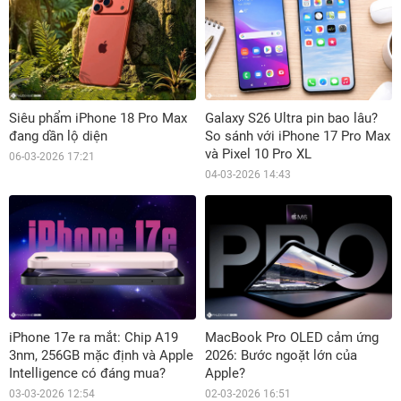
Siêu phẩm iPhone 18 Pro Max
Galaxy S26 Ultra pin bao lâu?
đang dần lộ diện
So sánh với iPhone 17 Pro Max
và Pixel 10 Pro XL
06-03-2026 17:21
04-03-2026 14:43
iPhone 17e ra mắt: Chip A19
MacBook Pro OLED cảm ứng
3nm, 256GB mặc định và Apple
2026: Bước ngoặt lớn của
Intelligence có đáng mua?
Apple?
03-03-2026 12:54
02-03-2026 16:51