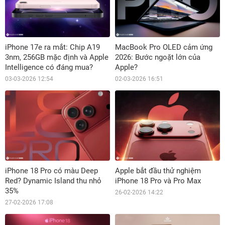
iPhone 17e ra mắt: Chip A19
MacBook Pro OLED cảm ứng
3nm, 256GB mặc định và Apple
2026: Bước ngoặt lớn của
Intelligence có đáng mua?
Apple?
03-03-2026 12:54
02-03-2026 16:51
iPhone 18 Pro có màu Deep
Apple bắt đầu thử nghiệm
Red? Dynamic Island thu nhỏ
iPhone 18 Pro và Pro Max
35%
26-02-2026 14:22
27-02-2026 17:08