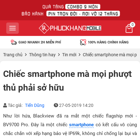
0
GIAO NHANH 2H MIỄN PHÍ
100% HÀNG CHÍNH HÃNG
Trang chủ
Thông tin hay
Tin mới
Chiếc smartphone mà mọi phư
Chiếc smartphone mà mọi phượt
thủ phải sở hữu
Tác giả:
Tiến Dũng
27-05-2019 14:20
Như lời hứa, Blackview đã ra mắt một chiếc flagship mới -
BV9700 Pro. Đây là một chiếc
smartphone
có kết cấu vô cùng
chắc chắn với xếp hạng bảo vệ IP69k, không chỉ chống lại bụi và