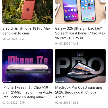
Siêu phẩm iPhone 18 Pro Max
Galaxy S26 Ultra pin bao lâu?
đang dần lộ diện
So sánh với iPhone 17 Pro Max
và Pixel 10 Pro XL
06-03-2026 17:21
04-03-2026 14:43
iPhone 17e ra mắt: Chip A19
MacBook Pro OLED cảm ứng
3nm, 256GB mặc định và Apple
2026: Bước ngoặt lớn của
Intelligence có đáng mua?
Apple?
03-03-2026 12:54
02-03-2026 16:51