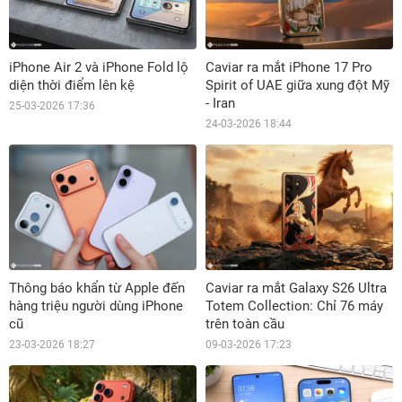
iPhone Air 2 và iPhone Fold lộ
Caviar ra mắt iPhone 17 Pro
diện thời điểm lên kệ
Spirit of UAE giữa xung đột Mỹ
- Iran
25-03-2026 17:36
24-03-2026 18:44
Thông báo khẩn từ Apple đến
Caviar ra mắt Galaxy S26 Ultra
hàng triệu người dùng iPhone
Totem Collection: Chỉ 76 máy
cũ
trên toàn cầu
23-03-2026 18:27
09-03-2026 17:23