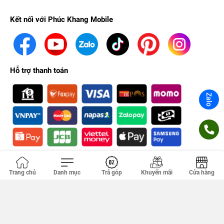
Kết nối với Phúc Khang Mobile
Hỗ trợ thanh toán
Zalo
Chứng nhận
Trang chủ
Danh mục
Trả góp
Khuyến mãi
Cửa hàng
Công ty TNHH PHÚC KHANG. GPDKKD: 0314356293 do sở KH & ĐT