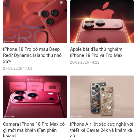
iPhone 18 Pro có màu Deep
Apple bắt đầu thử nghiệm
Red? Dynamic Island thu nhỏ
iPhone 18 Pro và Pro Max
35%
26-02-2026 14:22
27-02-2026 17:08
Camera iPhone 18 Pro Max có
iPhone Air lột xác cực nghệ với
gì mới mà khiến iFan phấn
thiết kế Caviar 24k và khảm xà
khích?
cừ