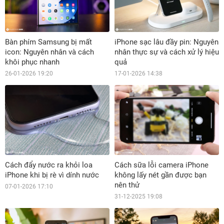
Bàn phím Samsung bị mất
iPhone sạc lâu đầy pin: Nguyên
icon: Nguyên nhân và cách
nhân thực sự và cách xử lý hiệu
khôi phục nhanh
quả
26-01-2026 19:20
17-01-2026 14:38
Cách đẩy nước ra khỏi loa
Cách sữa lỗi camera iPhone
iPhone khi bị rè vì dính nước
không lấy nét gần được bạn
nên thử
07-01-2026 17:10
31-12-2025 19:08