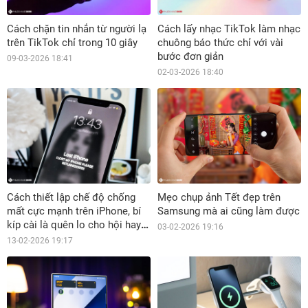
Cách chặn tin nhắn từ người lạ
Cách lấy nhạc TikTok làm nhạc
trên TikTok chỉ trong 10 giây
chuông báo thức chỉ với vài
bước đơn giản
09-03-2026 18:41
02-03-2026 18:40
Cách thiết lập chế độ chống
Mẹo chụp ảnh Tết đẹp trên
mất cực mạnh trên iPhone, bí
Samsung mà ai cũng làm được
kíp cài là quên lo cho hội hay
03-02-2026 19:16
lơ đãng
13-02-2026 19:17