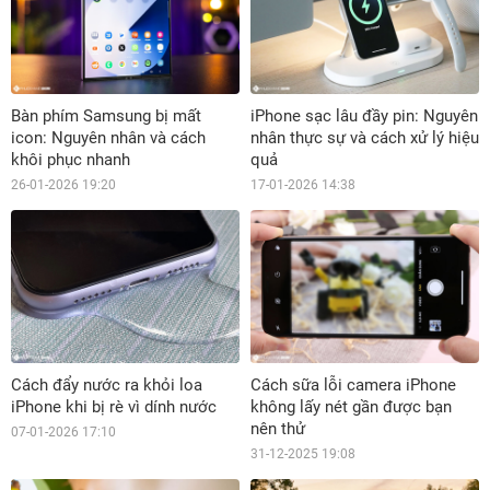
Bàn phím Samsung bị mất
iPhone sạc lâu đầy pin: Nguyên
icon: Nguyên nhân và cách
nhân thực sự và cách xử lý hiệu
khôi phục nhanh
quả
26-01-2026 19:20
17-01-2026 14:38
Cách đẩy nước ra khỏi loa
Cách sữa lỗi camera iPhone
iPhone khi bị rè vì dính nước
không lấy nét gần được bạn
nên thử
07-01-2026 17:10
31-12-2025 19:08