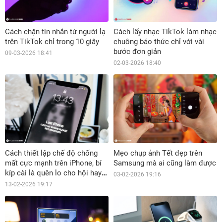
Cách chặn tin nhắn từ người lạ
Cách lấy nhạc TikTok làm nhạc
trên TikTok chỉ trong 10 giây
chuông báo thức chỉ với vài
bước đơn giản
09-03-2026 18:41
02-03-2026 18:40
Cách thiết lập chế độ chống
Mẹo chụp ảnh Tết đẹp trên
mất cực mạnh trên iPhone, bí
Samsung mà ai cũng làm được
kíp cài là quên lo cho hội hay
03-02-2026 19:16
lơ đãng
13-02-2026 19:17