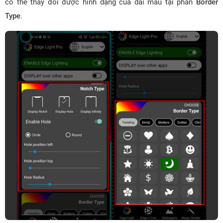
có thể thay đổi được hình dạng của dải màu tại phần
Border
Type
.