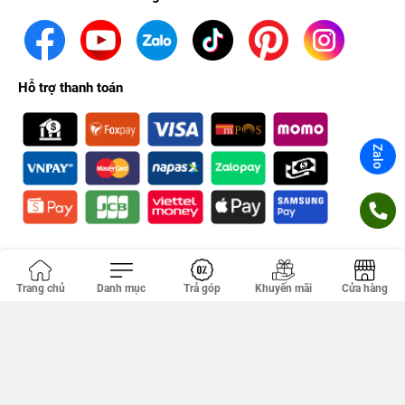
Hỗ trợ thanh toán
Zalo
Chứng nhận
Trang chủ
Danh mục
Trả góp
Khuyến mãi
Cửa hàng
Công ty TNHH PHÚC KHANG. GPDKKD: 0314356293 do sở KH & ĐT
TP.HCM cấp ngày 18/04/2012. Địa chỉ văn phòng: 149 Tân Kỳ Tân
Quý, Tân Sơn Nhì, Hồ Chí Minh, Việt Nam.