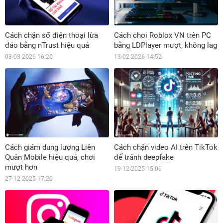
Cách chặn số điện thoại lừa
Cách chơi Roblox VN trên PC
đảo bằng nTrust hiệu quả
bằng LDPlayer mượt, không lag
03-03-2026 16:20
13-02-2026 14:52
Cách giảm dung lượng Liên
Cách chặn video AI trên TikTok
Quân Mobile hiệu quả, chơi
để tránh deepfake
mượt hơn
19-12-2025 15:06
27-12-2025 17:20