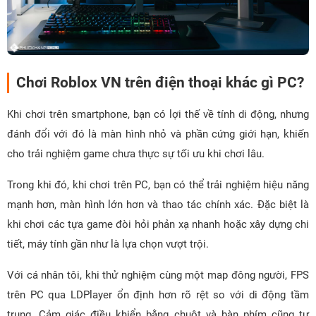
Chơi Roblox VN trên điện thoại khác gì PC?
Khi chơi trên smartphone, bạn có lợi thế về tính di động, nhưng
đánh đổi với đó là màn hình nhỏ và phần cứng giới hạn, khiến
cho trải nghiệm game chưa thực sự tối ưu khi chơi lâu.
Trong khi đó, khi chơi trên PC, bạn có thể trải nghiệm hiệu năng
mạnh hơn, màn hình lớn hơn và thao tác chính xác. Đặc biệt là
khi chơi các tựa game đòi hỏi phản xạ nhanh hoặc xây dựng chi
tiết, máy tính gần như là lựa chọn vượt trội.
Với cá nhân tôi, khi thử nghiệm cùng một map đông người, FPS
trên PC qua LDPlayer ổn định hơn rõ rệt so với di động tầm
trung. Cảm giác điều khiển bằng chuột và bàn phím cũng tự