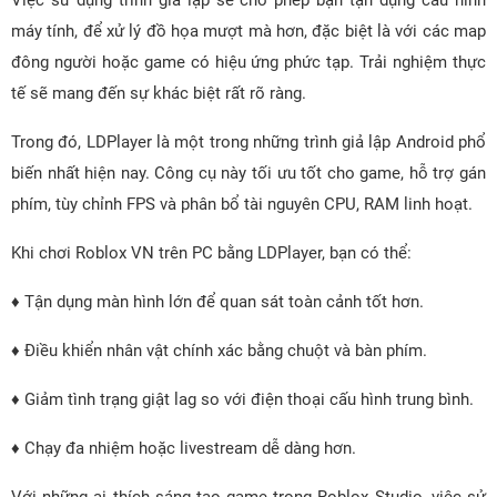
Việc sử dụng trình giả lập sẽ cho phép bạn tận dụng cấu hình
máy tính, để xử lý đồ họa mượt mà hơn, đặc biệt là với các map
đông người hoặc game có hiệu ứng phức tạp. Trải nghiệm thực
tế sẽ mang đến sự khác biệt rất rõ ràng.
Trong đó, LDPlayer là một trong những trình giả lập Android phổ
biến nhất hiện nay. Công cụ này tối ưu tốt cho game, hỗ trợ gán
phím, tùy chỉnh FPS và phân bổ tài nguyên CPU, RAM linh hoạt.
Khi chơi Roblox VN trên PC bằng LDPlayer, bạn có thể:
♦ Tận dụng màn hình lớn để quan sát toàn cảnh tốt hơn.
♦ Điều khiển nhân vật chính xác bằng chuột và bàn phím.
♦ Giảm tình trạng giật lag so với điện thoại cấu hình trung bình.
♦ Chạy đa nhiệm hoặc livestream dễ dàng hơn.