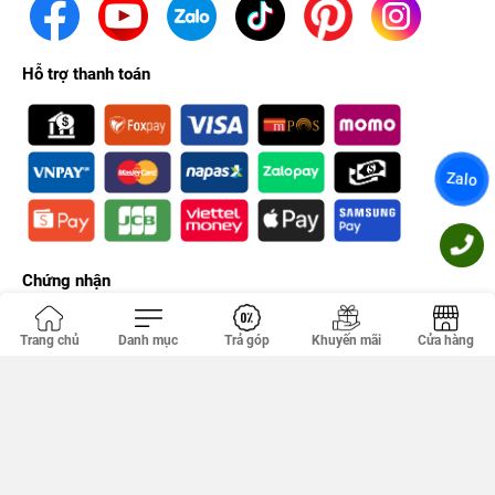
Hỗ trợ thanh toán
Zalo
Chứng nhận
Trang chủ
Danh mục
Trả góp
Khuyến mãi
Cửa hàng
Công ty TNHH PHÚC KHANG. GPDKKD: 0314356293 do sở KH & ĐT
TP.HCM cấp ngày 18/04/2012. Địa chỉ văn phòng: 149 Tân Kỳ Tân
Quý, Tân Sơn Nhì, Hồ Chí Minh, Việt Nam.