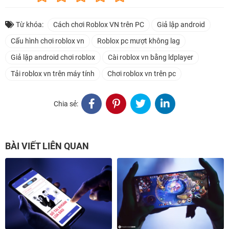
Từ khóa:
Cách chơi Roblox VN trên PC
Giả lập android
Cấu hình chơi roblox vn
Roblox pc mượt không lag
Giả lập android chơi roblox
Cài roblox vn bằng ldplayer
Tải roblox vn trên máy tính
Chơi roblox vn trên pc
Chia sẻ:
BÀI VIẾT LIÊN QUAN