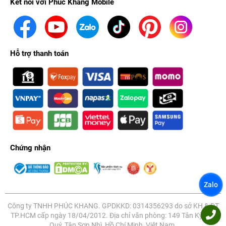
Kết nối với Phúc Khang Mobile
Hỗ trợ thanh toán
Chứng nhận
Zalo
Công ty TNHH PHÚC KHANG. GPDKKD: 0314356293 do sở KH & ĐT
TP.HCM cấp ngày 18/04/2012. Địa chỉ văn phòng: 149 Tân Kỳ Tân
Quý, Tân Sơn Nhì, Hồ Chí Minh, Việt Nam.