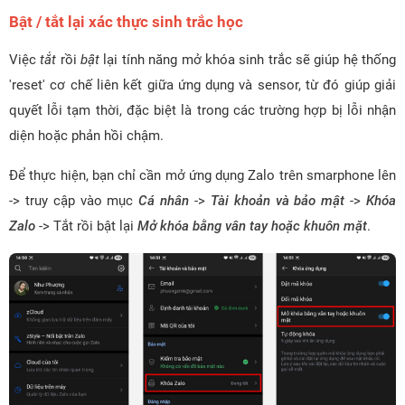
Bật / tắt lại xác thực sinh trắc học
Việc
tắt
rồi
bật
lại tính năng mở khóa sinh trắc sẽ giúp hệ thống
'reset' cơ chế liên kết giữa ứng dụng và sensor, từ đó giúp giải
quyết lỗi tạm thời, đặc biệt là trong các trường hợp bị lỗi nhận
diện hoặc phản hồi chậm.
Để thực hiện, bạn chỉ cần mở ứng dụng Zalo trên smarphone lên
-> truy cập vào mục
Cá nhân
->
Tài khoản và bảo mật
->
Khóa
Zalo
-> Tắt rồi bật lại
Mở khóa bằng vân tay hoặc khuôn mặt
.