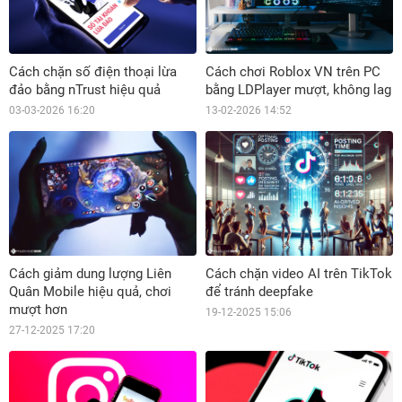
Cách chặn số điện thoại lừa
Cách chơi Roblox VN trên PC
đảo bằng nTrust hiệu quả
bằng LDPlayer mượt, không lag
03-03-2026 16:20
13-02-2026 14:52
Cách giảm dung lượng Liên
Cách chặn video AI trên TikTok
Quân Mobile hiệu quả, chơi
để tránh deepfake
mượt hơn
19-12-2025 15:06
27-12-2025 17:20