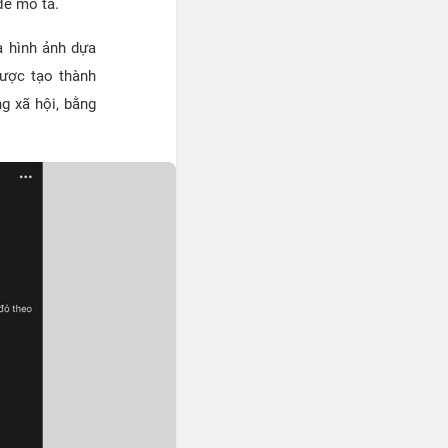
để mô tả.
a hình ảnh dựa
được tạo thành
g xã hội, bằng