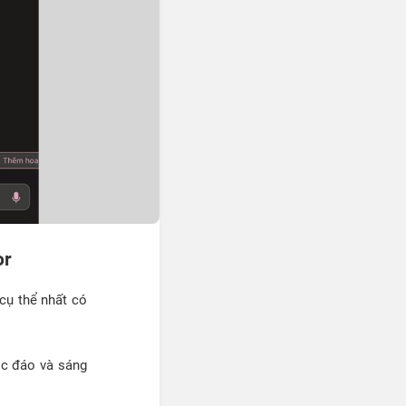
or
 cụ thể nhất có
ộc đáo và sáng