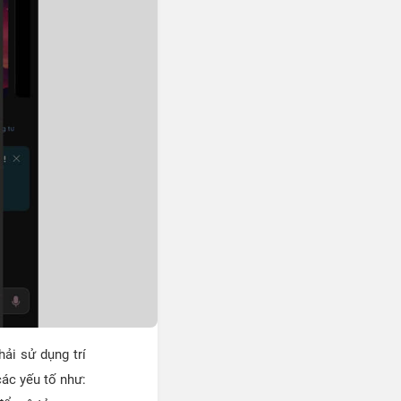
ải sử dụng trí
ác yếu tố như: