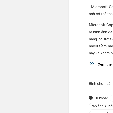
- Microsoft Co
ảnh có thể tha
Microsoft Cop
ra hình ảnh đ
năng hỗ trợ t
nhiều tiềm nă
nay và khám p
Xem thê
Bình chọn bài 
Từ khóa:
tạo ảnh AI bằ