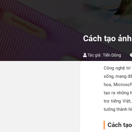
Cách tạo ảnh 
Tác giả:
Tiến Dũng
Công nghệ trí 
sống, mang đế
họa, Microsof
tạo ra những 
trợ tiếng Việ
tưởng thành hì
Cách tạo