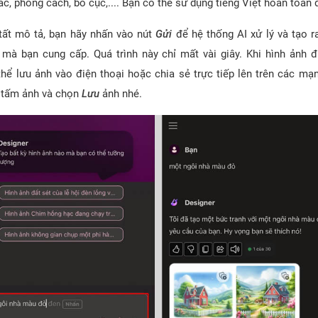
c, phong cách, bố cục,.... Bạn có thể sử dụng tiếng Việt hoàn toàn 
tất mô tả, bạn hãy nhấn vào nút
Gửi
để hệ thống AI xử lý và tạo r
n mà bạn cung cấp. Quá trình này chỉ mất vài giây. Khi hình ảnh 
thể lưu ảnh vào điện thoại hoặc chia sẻ trực tiếp lên trên các mạn
 tấm ảnh và chọn
Lưu
ảnh nhé.