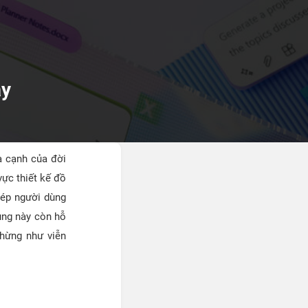
ay
ía cạnh của đời
ực thiết kế đồ
hép người dùng
ụng này còn hỗ
chừng như viễn