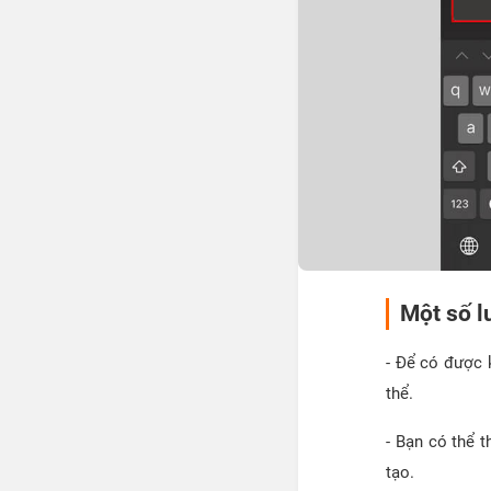
Một số l
- Để có được k
thể.
- Bạn có thể 
tạo.