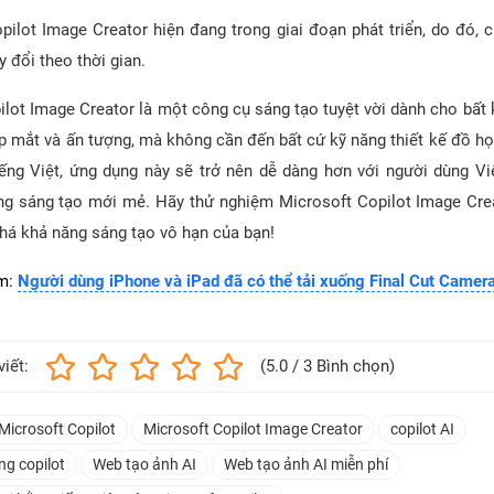
pilot Image Creator hiện đang trong giai đoạn phát triển, do đó, 
y đổi theo thời gian.
ilot Image Creator là một công cụ sáng tạo tuyệt vời dành cho bất 
ẹp mắt và ấn tượng, mà không cần đến bất cứ kỹ năng thiết kế đồ họ
iếng Việt, ứng dụng này sẽ trở nên dễ dàng hơn với người dùng V
ng sáng tạo mới mẻ. Hãy thử nghiệm Microsoft Copilot Image Cr
há khả năng sáng tạo vô hạn của bạn!
m:
Người dùng iPhone và iPad đã có thể tải xuống Final Cut Camer
viết:
(5.0 / 3 Bình chọn)
Microsoft Copilot
Microsoft Copilot Image Creator
copilot AI
ng copilot
Web tạo ảnh AI
Web tạo ảnh AI miễn phí