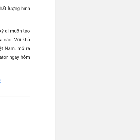
chất lượng hình
kỳ ai muốn tạo
a nào. Với khả
iệt Nam, mở ra
eator ngay hôm
a