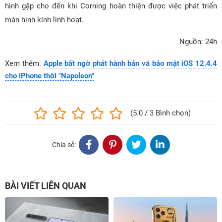
hình gập cho đến khi Corning hoàn thiện được việc phát triển
màn hình kính linh hoạt.
Nguồn: 24h
Xem thêm:
Apple bất ngờ phát hành bản vá bảo mật iOS 12.4.4
cho iPhone thời "Napoleon"
(5.0 / 3 Bình chọn)
Chia sẻ:
BÀI VIẾT LIÊN QUAN