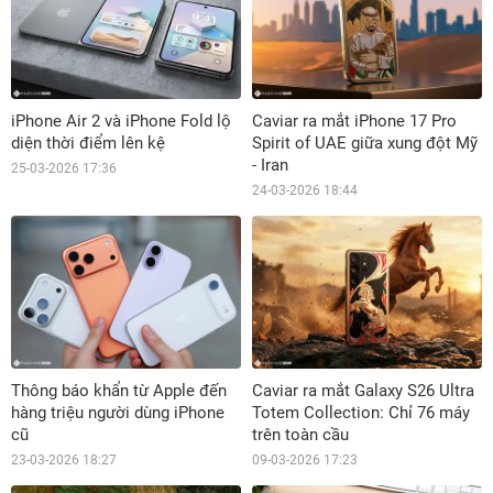
iPhone Air 2 và iPhone Fold lộ
Caviar ra mắt iPhone 17 Pro
diện thời điểm lên kệ
Spirit of UAE giữa xung đột Mỹ
- Iran
25-03-2026 17:36
24-03-2026 18:44
Thông báo khẩn từ Apple đến
Caviar ra mắt Galaxy S26 Ultra
hàng triệu người dùng iPhone
Totem Collection: Chỉ 76 máy
cũ
trên toàn cầu
23-03-2026 18:27
09-03-2026 17:23