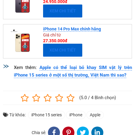
24.950.000đ
XEM CHI TIẾT
iPhone 14 Pro Max chính hãng
Giá chỉ từ
27.350.000đ
XEM CHI TIẾT
Xem thêm:
Apple có thể loại bỏ khay SIM vật lý trên
iPhone 15 series ở một số thị trường, Việt Nam thì sao?
(5.0 / 4 Bình chọn)
Từ khóa:
iPhone 15 series
iPhone
Apple
Chia sẻ: