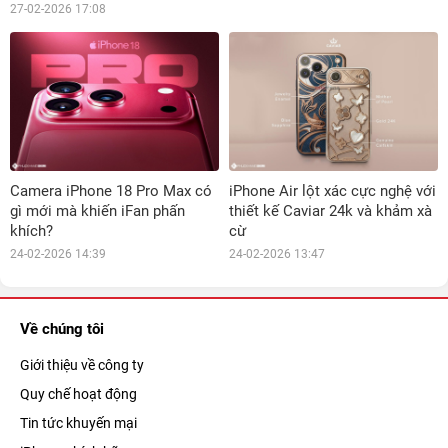
27-02-2026 17:08
Camera iPhone 18 Pro Max có
iPhone Air lột xác cực nghệ với
gì mới mà khiến iFan phấn
thiết kế Caviar 24k và khảm xà
khích?
cừ
24-02-2026 14:39
24-02-2026 13:47
Về chúng tôi
Giới thiệu về công ty
Quy chế hoạt động
Tin tức khuyến mại