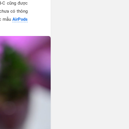
B-C cũng được
n chưa có thông
các mẫu
AirPods