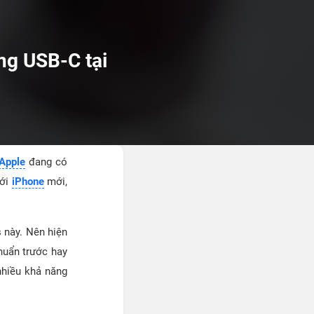
ng USB-C tại
Apple
đang có
với
iPhone
mới,
s này. Nên hiện
huẩn trước hay
 nhiều khả năng