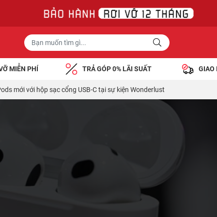
VỠ MIỄN PHÍ
TRẢ GÓP 0% LÃI SUẤT
GIAO
Pods mới với hộp sạc cổng USB-C tại sự kiện Wonderlust