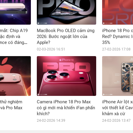
 mắt: Chip A19
MacBook Pro OLED cảm ứng
iPhone 18 Pro 
ặc định và
2026: Bước ngoặt lớn của
Red? Dynamic I
ence có đáng
Apple?
35%
02-03-2026 16:51
27-02-2026 17:08
 thử nghiệm
Camera iPhone 18 Pro Max
iPhone Air lột 
 và Pro Max
có gì mới mà khiến iFan phấn
với thiết kế Cav
khích?
khảm xà cừ
24-02-2026 14:39
24-02-2026 13:47