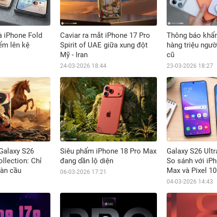
à iPhone Fold
Caviar ra mắt iPhone 17 Pro
Thông báo khẩn
iểm lên kệ
Spirit of UAE giữa xung đột
hàng triệu ngườ
Mỹ - Iran
cũ
24-03-2026 18:44
23-03-2026 18:27
 Galaxy S26
Siêu phẩm iPhone 18 Pro Max
Galaxy S26 Ultr
llection: Chỉ
đang dần lộ diện
So sánh với iP
oàn cầu
Max và Pixel 10
06-03-2026 17:21
04-03-2026 14:43