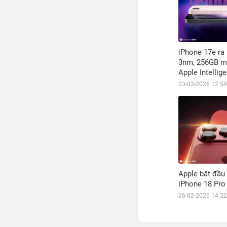
iPhone 17e ra
3nm, 256GB m
Apple Intellig
mua?
03-03-2026 12:54
Apple bắt đầu
iPhone 18 Pro
26-02-2026 14:22