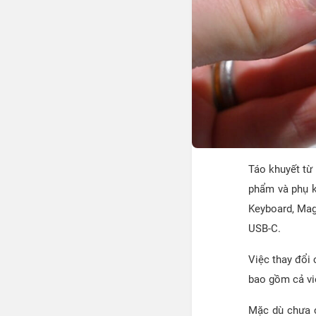
Táo khuyết từ
phẩm và phụ k
Keyboard, Mag
USB-C.
Việc thay đổi
bao gồm cả việ
Mặc dù chưa c