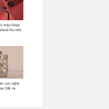
có màu Deep
sland thu nhỏ
xác cực nghệ
iar 24k và