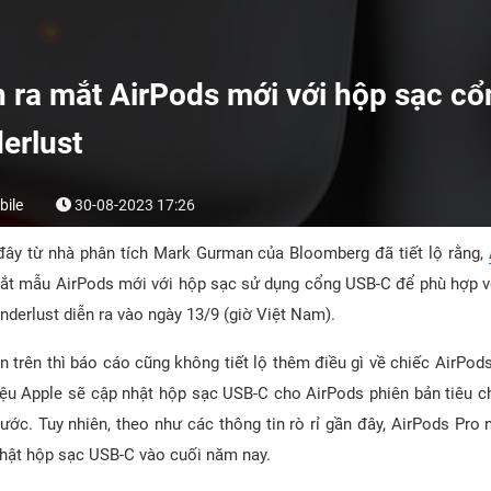
n ra mắt AirPods mới với hộp sạc cổ
erlust
ile
30-08-2023 17:26
ây từ nhà phân tích Mark Gurman của Bloomberg đã tiết lộ rằng,
ắt mẫu AirPods mới với hộp sạc sử dụng cổng USB-C để phù hợp 
nderlust diễn ra vào ngày 13/9 (giờ Việt Nam).
n trên thì báo cáo cũng không tiết lộ thêm điều gì về chiếc AirPod
liệu Apple sẽ cập nhật hộp sạc USB-C cho AirPods phiên bản tiêu c
ước. Tuy nhiên, theo như các thông tin rò rỉ gần đây, AirPods Pro
hật hộp sạc USB-C vào cuối năm nay.