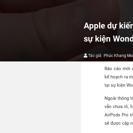
Apple dự kiế
sự kiện Wond
Tác giả:
Phúc Khang Mob
Báo cáo mới đ
kế hoạch ra m
tại sự kiện Wo
Ngoài thông ti
vẫn chưa rõ, 
AirPods Pro tr
sẽ được cập n