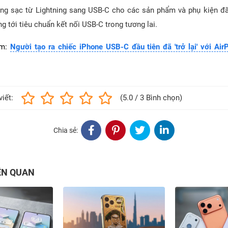
ng sạc từ Lightning sang USB-C cho các sản phẩm và phụ kiện đã
 tới tiêu chuẩn kết nối USB-C trong tương lai.
êm:
Người tạo ra chiếc iPhone USB-C đầu tiên đã 'trở lại' với Air
viết:
(5.0 / 3 Bình chọn)
Chia sẻ:
IÊN QUAN