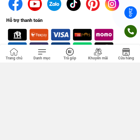
Zalo
Hỗ trợ thanh toán
Trang chủ
Danh mục
Trả góp
Khuyến mãi
Cửa hàng
Chứng nhận
Công ty TNHH PHÚC KHANG. GPDKKD: 0314356293 do sở KH & ĐT
TP.HCM cấp ngày 18/04/2012. Địa chỉ văn phòng: 149 Tân Kỳ Tân
Quý, Tân Sơn Nhì, Hồ Chí Minh, Việt Nam.