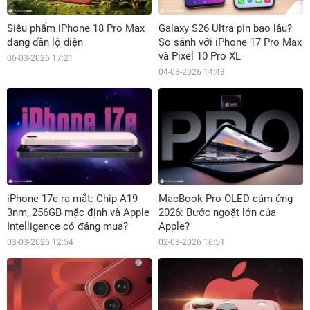
Siêu phẩm iPhone 18 Pro Max
Galaxy S26 Ultra pin bao lâu?
đang dần lộ diện
So sánh với iPhone 17 Pro Max
và Pixel 10 Pro XL
06-03-2026 17:21
04-03-2026 14:43
iPhone 17e ra mắt: Chip A19
MacBook Pro OLED cảm ứng
3nm, 256GB mặc định và Apple
2026: Bước ngoặt lớn của
Intelligence có đáng mua?
Apple?
03-03-2026 12:54
02-03-2026 16:51