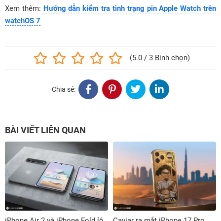
Xem thêm:
Hướng dẫn kiểm tra tình trạng pin Apple Watch trên
watchOS 7
(5.0 / 3 Bình chọn)
Chia sẻ:
BÀI VIẾT LIÊN QUAN
iPhone Air 2 và iPhone Fold lộ
Caviar ra mắt iPhone 17 Pro