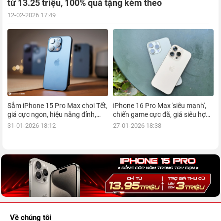
từ 13.25 triệu, 100% quà tặng kèm theo
12-02-2026 17:49
Sắm iPhone 15 Pro Max chơi Tết,
iPhone 16 Pro Max 'siêu mạnh',
giá cực ngon, hiệu năng đỉnh,
chiến game cực đã, giá siêu hợp
kèm nhiều ưu đãi, mua ngay!
lý, mua ngay!
31-01-2026 18:12
27-01-2026 18:38
Về chúng tôi