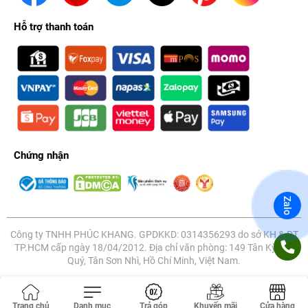
Hỗ trợ thanh toán
Chứng nhận
Zalo
Công ty TNHH PHÚC KHANG. GPDKKD: 0314356293 do sở KH & ĐT
TP.HCM cấp ngày 18/04/2012. Địa chỉ văn phòng: 149 Tân Kỳ Tân
Quý, Tân Sơn Nhì, Hồ Chí Minh, Việt Nam.
Trang chủ
Danh mục
Trả góp
Khuyến mãi
Cửa hàng