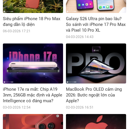
Siêu phẩm iPhone 18 Pro Max
Galaxy S26 Ultra pin bao lâu?
đang dần lộ diện
So sánh với iPhone 17 Pro Max
và Pixel 10 Pro XL
06-03-2026 17:21
04-03-2026 14:43
iPhone 17e ra mắt: Chip A19
MacBook Pro OLED cảm ứng
3nm, 256GB mặc định và Apple
2026: Bước ngoặt lớn của
Intelligence có đáng mua?
Apple?
03-03-2026 12:54
02-03-2026 16:51