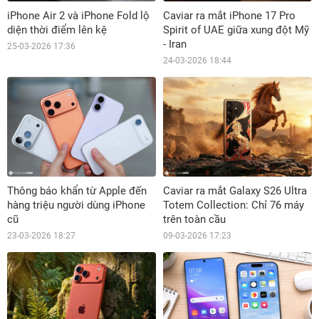
iPhone Air 2 và iPhone Fold lộ
Caviar ra mắt iPhone 17 Pro
diện thời điểm lên kệ
Spirit of UAE giữa xung đột Mỹ
- Iran
25-03-2026 17:36
24-03-2026 18:44
Thông báo khẩn từ Apple đến
Caviar ra mắt Galaxy S26 Ultra
hàng triệu người dùng iPhone
Totem Collection: Chỉ 76 máy
cũ
trên toàn cầu
23-03-2026 18:27
09-03-2026 17:23