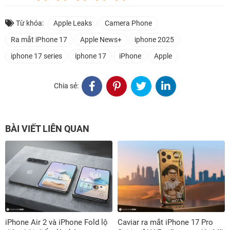
Từ khóa:
Apple Leaks
Camera Phone
Ra mắt iPhone 17
Apple News+
iphone 2025
iphone 17 series
iphone 17
iPhone
Apple
Chia sẻ:
BÀI VIẾT LIÊN QUAN
iPhone Air 2 và iPhone Fold lộ
Caviar ra mắt iPhone 17 Pro