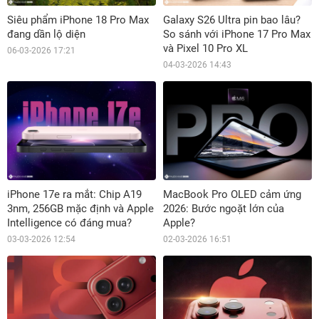
Siêu phẩm iPhone 18 Pro Max
Galaxy S26 Ultra pin bao lâu?
đang dần lộ diện
So sánh với iPhone 17 Pro Max
và Pixel 10 Pro XL
06-03-2026 17:21
04-03-2026 14:43
iPhone 17e ra mắt: Chip A19
MacBook Pro OLED cảm ứng
3nm, 256GB mặc định và Apple
2026: Bước ngoặt lớn của
Intelligence có đáng mua?
Apple?
03-03-2026 12:54
02-03-2026 16:51