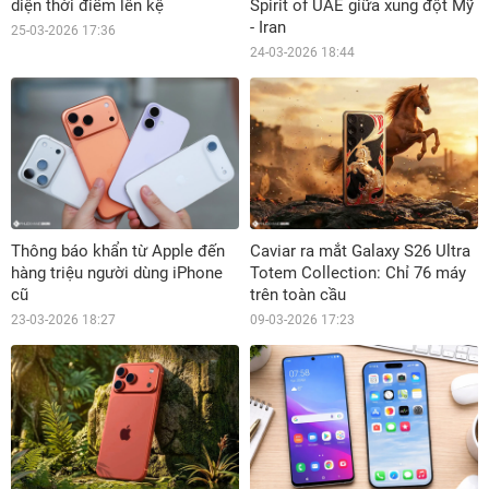
diện thời điểm lên kệ
Spirit of UAE giữa xung đột Mỹ
- Iran
25-03-2026 17:36
24-03-2026 18:44
Thông báo khẩn từ Apple đến
Caviar ra mắt Galaxy S26 Ultra
hàng triệu người dùng iPhone
Totem Collection: Chỉ 76 máy
cũ
trên toàn cầu
23-03-2026 18:27
09-03-2026 17:23