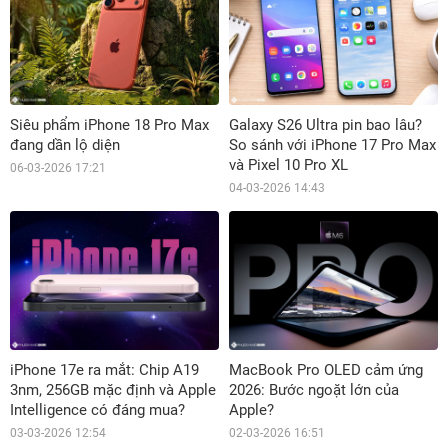
Siêu phẩm iPhone 18 Pro Max
Galaxy S26 Ultra pin bao lâu?
đang dần lộ diện
So sánh với iPhone 17 Pro Max
và Pixel 10 Pro XL
06-03-2026 17:21
04-03-2026 14:43
iPhone 17e ra mắt: Chip A19
MacBook Pro OLED cảm ứng
3nm, 256GB mặc định và Apple
2026: Bước ngoặt lớn của
Intelligence có đáng mua?
Apple?
03-03-2026 12:54
02-03-2026 16:51