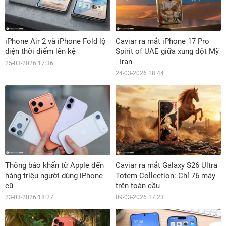
iPhone Air 2 và iPhone Fold lộ
Caviar ra mắt iPhone 17 Pro
diện thời điểm lên kệ
Spirit of UAE giữa xung đột Mỹ
- Iran
25-03-2026 17:36
24-03-2026 18:44
Thông báo khẩn từ Apple đến
Caviar ra mắt Galaxy S26 Ultra
hàng triệu người dùng iPhone
Totem Collection: Chỉ 76 máy
cũ
trên toàn cầu
23-03-2026 18:27
09-03-2026 17:23