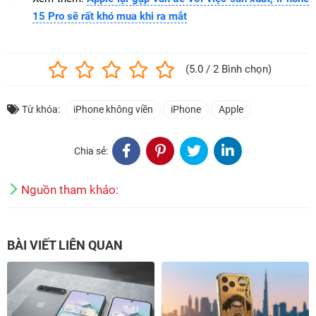
15 Pro sẽ rất khó mua khi ra mắt
(5.0 / 2 Bình chọn)
Từ khóa:
iPhone không viền
iPhone
Apple
Chia sẻ:
Nguồn tham khảo:
BÀI VIẾT LIÊN QUAN