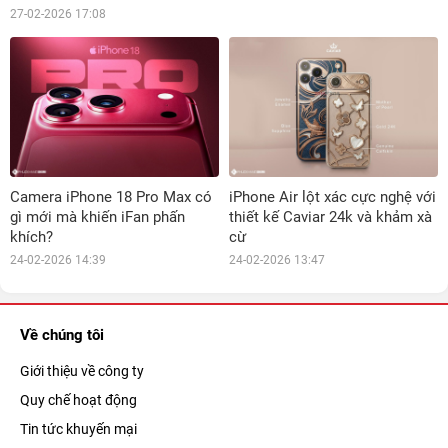
27-02-2026 17:08
Camera iPhone 18 Pro Max có
iPhone Air lột xác cực nghệ với
gì mới mà khiến iFan phấn
thiết kế Caviar 24k và khảm xà
khích?
cừ
24-02-2026 14:39
24-02-2026 13:47
Về chúng tôi
Giới thiệu về công ty
Quy chế hoạt động
Tin tức khuyến mại