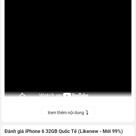
Xem thêm nội dung
Thiết kế mang tính đột phá
So với thế hệ trước,
iPhone 6
được cải tiến về thiết kế với các
Đánh giá iPhone 6 32GB Quốc Tế (Likenew - Mới 99%)
cạnh được bo cong mềm mại hơn, cho cảm giác cầm rất thoải