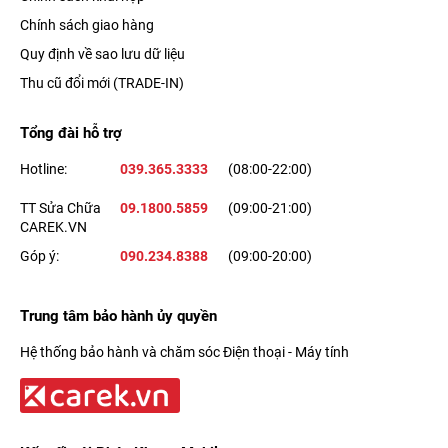
Chính sách giao hàng
Quy định về sao lưu dữ liệu
Thu cũ đổi mới (TRADE-IN)
Tổng đài hỗ trợ
Hotline:
039.365.3333
(08:00-22:00)
Ngoài ra, Apple cũng mang đến cho iPhone 6 khả năng quay
TT Sửa Chữa
09.1800.5859
(09:00-21:00)
CAREK.VN
video Full HD 1080p với tốc độ 60 khung hình trên giây, hay
Góp ý:
090.234.8388
(09:00-20:00)
khả năng chiếu chậm tại 240 khung hình trên giây.
Bảo mật và tiện ích ngay trên đầu ngón tay
Trung tâm bảo hành ủy quyền
Hệ thống bảo hành và chăm sóc Điện thoại - Máy tính