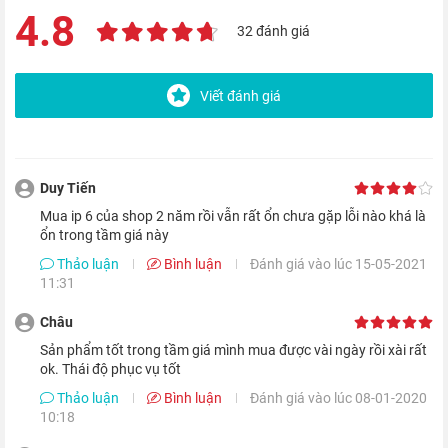
4.8
mái và không bị cấn tay khi sử dụng.
32 đánh giá
Viết đánh giá
Duy Tiến
Mua ip 6 của shop 2 năm rồi vẫn rất ổn chưa gặp lỗi nào khá là
ổn trong tầm giá này
Thảo luận
Bình luận
Đánh giá vào lúc 15-05-2021
11:31
Ngoài ra, nhờ được hoàn thiện từ khung nhôm nguyên khối đã
Châu
tạo nên sự liền lạc giữa mặt kính và bộ khung kim loại. Mặt
Sản phẩm tốt trong tầm giá mình mua được vài ngày rồi xài rất
ok. Thái độ phục vụ tốt
khác, với thiết kế lớn và đẹp hơn nhưng độ mỏng chỉ 6.9 mm,
Thảo luận
Bình luận
Đánh giá vào lúc 08-01-2020
mang đến cho bạn một sản phẩm sang trọng và cao cấp.
10:18
Màn hình lớn, đẹp và sắc nét