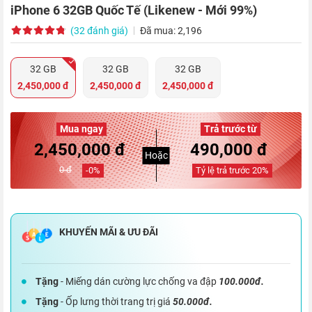
iPhone 6 32GB Quốc Tế (Likenew - Mới 99%)
(32 đánh giá)
Đã mua: 2,196
32 GB
32 GB
32 GB
2,450,000 đ
2,450,000 đ
2,450,000 đ
Mua ngay
Trả trước từ
2,450,000 đ
490,000 đ
Hoặc
0 đ
-
0
%
Tỷ lệ trả trước
20
%
Tặng
- Miếng dán cường lực chống va đập
100.000đ.
Tặng
- Ốp lưng thời trang trị giá
50.000đ.