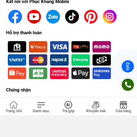
Kết nối với Phúc Khang Mobile
Hỗ trợ thanh toán
Điện thoại iPhone 6 (2017) quốc tế được trang bị công nghệ
cảm ứng vân tay tiên tiến, cho phép bạn truy cập vào máy một
cách an toàn và nhanh chóng. Ngoài ra, bạn có thể sử dụng
Zalo
tính năng này để mua hàng từ iTunes, iBooks và App Store mà
không cần phải nhập mật khẩu.
Chứng nhận
Trang chủ
Danh mục
Trả góp
Khuyến mãi
Cửa hàng
Công ty TNHH PHÚC KHANG. GPDKKD: 0314356293 do sở KH & ĐT
TP.HCM cấp ngày 18/04/2012. Địa chỉ văn phòng: 149 Tân Kỳ Tân
Quý, Tân Sơn Nhì, Hồ Chí Minh, Việt Nam.