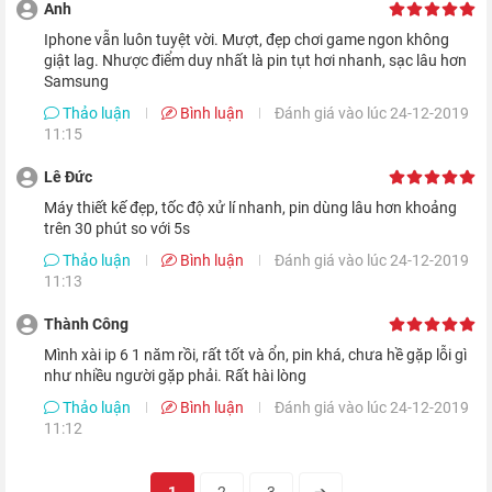
Anh
Iphone vẫn luôn tuyệt vời. Mượt, đẹp chơi game ngon không
Mặc dù sở hữu màn hình khá lớn 4.7 inch, nhưng nhờ tấm
giật lag. Nhược điểm duy nhất là pin tụt hơi nhanh, sạc lâu hơn
nền IPS và độ phân giải 1334 x 750 pixels chuẩn Retina, giúp
Samsung
mang lại khả năng hiển thị tốt, màu sắc rực rỡ và độ tương
Thảo luận
Bình luận
Đánh giá vào lúc 24-12-2019
11:15
phản cao cùng góc nhìn rộng.
Lê Đức
Máy thiết kế đẹp, tốc độ xử lí nhanh, pin dùng lâu hơn khoảng
trên 30 phút so với 5s
Thảo luận
Bình luận
Đánh giá vào lúc 24-12-2019
11:13
Thành Công
Mình xài ip 6 1 năm rồi, rất tốt và ổn, pin khá, chưa hề gặp lỗi gì
như nhiều người gặp phải. Rất hài lòng
Thảo luận
Bình luận
Đánh giá vào lúc 24-12-2019
11:12
Với iPhone 6 32GB Quốc Tế Cũ 99%, bạn có thể trải nghiệm
những hình ảnh sắc nét hay những thước phim sống động, tất
1
2
3
➔