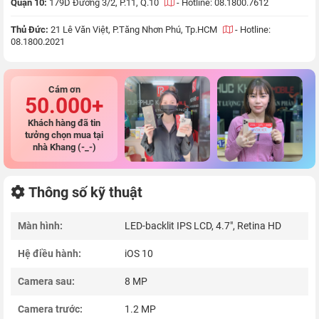
Quận 10:
179D Đường 3/2, P.11, Q.10
-
Hotline: 08.1800.7612
Thủ Đức:
21 Lê Văn Việt, P.Tăng Nhơn Phú, Tp.HCM
-
Hotline:
08.1800.2021
Cám ơn
50.000+
Khách hàng đã tin
tưởng chọn mua tại
nhà Khang (-_-)
Thông số kỹ thuật
Màn hình:
LED-backlit IPS LCD, 4.7", Retina HD
Hệ điều hành:
iOS 10
Camera sau:
8 MP
Camera trước:
1.2 MP