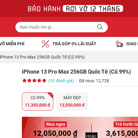
VỠ MIỄN PHÍ
TRẢ GÓP 0% LÃI SUẤT
GIAO
iPhone 13 Pro Max 256GB Quốc Tế (Cũ 99%)
iPhone 13 Pro Max 256GB Quốc Tế (Cũ 99%)
(35 đánh giá)
Đã mua: 12,728
Cũ 99%
MÁY ĐẸP
11,350,000 đ
12,550,000 đ
Mua ngay
Trả trước t
12,050,000 ₫
3,615,00
Hoặc