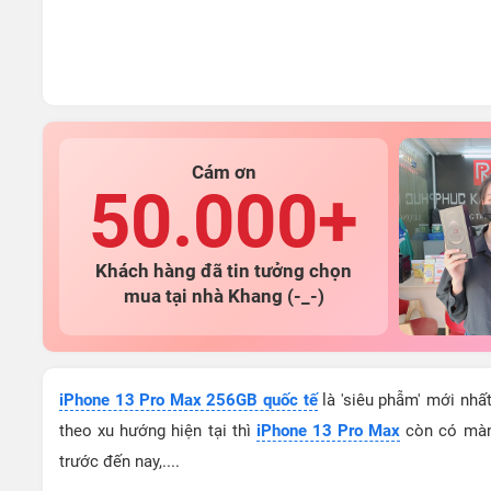
Cám ơn
50.000+
Khách hàng đã tin tưởng chọn
mua tại nhà Khang (-_-)
iPhone 13 Pro Max 256GB quốc tế
là 'siêu phẫm' mới nhấ
theo xu hướng hiện tại thì
iPhone 13 Pro Max
còn có màn 
trước đến nay,....