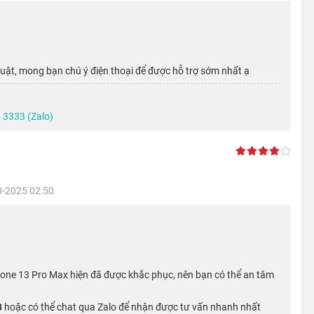
hư người tiền nhiệm, chiếc iPhone Pro Max năm nay còn mang
có nhờ phần notch tai thỏ được tinh chỉnh nhỏ gọn hơn 20% so
uật, mong bạn chú ý điện thoại để được hỗ trợ sớm nhất ạ
 3333 (Zalo)
0-2025 02:50
Phone 13 Pro Max hiện đã được khắc phục, nên bạn có thể an tâm
3
hoặc có thể chat qua Zalo để nhận được tư vấn nhanh nhất