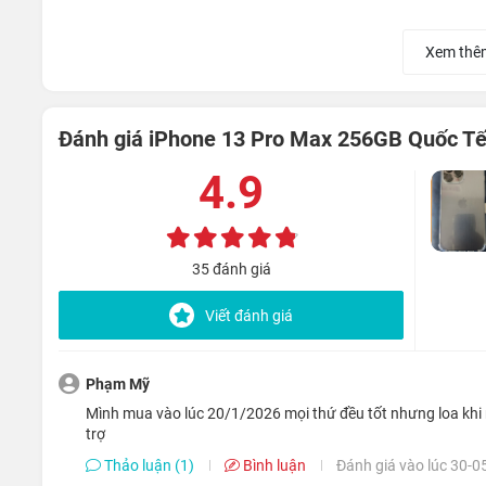
Xem thê
Đánh giá iPhone 13 Pro Max 256GB Quốc Tế
4.9
35 đánh giá
Viết đánh giá
Bên cạnh đó, máy còn được trang bị khả năng kết nối mạng
người dùng có thể trải nghiệm những bộ phim 4K mượt mà, 
Phạm Mỹ
ở bất cứ đâu.
mình mua vào lúc 20/1/2026 mọi thứ đều tốt nhưng loa khi mở max loa lướt tiktok fb thấy rè rè rung rung , mong được sớm hỗ
trợ
Xem thêm:
So sánh tốc độ và khả năng đa nhiệm của
Thảo luận (1)
Bình luận
Đánh giá vào lúc 30-0