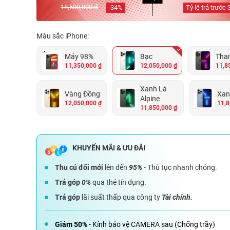
18,500,000 ₫
-
34
%
Tỷ lệ trả trước
Màu sắc iPhone:
Máy 98%
Bạc
Than
11,350,000 ₫
12,050,000 ₫
11,8
Xanh Lá
Vàng Đồng
Xan
Alpine
12,050,000 ₫
11,8
11,850,000 ₫
Thu củ đổi mới
lên đến
95%
- Thủ tục nhanh chóng.
Trả góp
0%
qua thẻ tín dụng.
Trả góp
lãi suất thấp qua công ty
Tài chính.
Giảm 50%
- Kính bảo vệ CAMERA sau (Chống trầy)