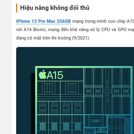
Hiệu năng không đối thủ
iPhone 13 Pro Max 256GB
mang trong mình con chip A15
với A14 Bionic, mang đến khả năng xử lý CPU và GPU mạ
đang có mặt trên thị trường (9/2021).