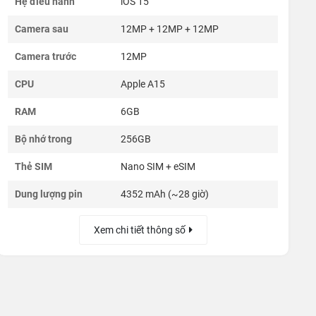
Hệ điều hành
iOS 15
Camera sau
12MP + 12MP + 12MP
Camera trước
12MP
CPU
Apple A15
RAM
6GB
Bộ nhớ trong
256GB
Thẻ SIM
Nano SIM + eSIM
Dung lượng pin
4352 mAh (~28 giờ)
Xem chi tiết thông số