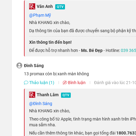
Đắm chìm trong không gian giải trí lớn
Vân Anh
QTV
@Phạm Mỹ
Không chỉ sở hữu kích thước màn hình lên tới 6.7 inch n
Nhà KHANG xin chào,
đến cho người dùng không gian trải nghiệm lớn chưa từng 
Dạ thông tin của bạn đã được chuyển sang bộ phận kỹ th
với thế hệ trước.
Xin thông tin đến bạn!
Để được hỗ trợ nhanh hơn -
Ms. Bé Đẹp
- Hotline:
039 365
Đình Sáng
13 promax còn bị xanh màn không
Thảo luận (1)
Bình luận
Đánh giá vào lúc 21-1
Thanh Lâm
QTV
@Đình Sáng
Nhà KHANG xin chào,
Theo công bố từ Apple, tình trạng màn hình xanh trên i
mua sắm nha.
Nếu cần thêm thông tin khác, bạn gọi tổng đài
1800.763