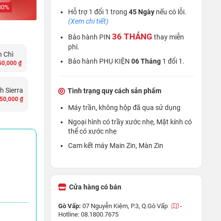
30
%
Hỗ trợ 1 đổi 1 trong
45 Ngày
nếu có lỗi.
(Xem chi tiết)
36 THÁNG
Bảo hành PIN
thay miễn
phí.
 Chì
Bảo hành PHỤ KIỆN
06 Tháng
1 đổi 1.
50,000 ₫
h Sierra
Tình trạng quy cách sản phẩm
50,000 ₫
Máy trần, không hộp đã qua sử dụng
Ngoại hình có trầy xước nhẹ, Mặt kính có
thể có xước nhẹ
Cam kết máy Main Zin, Màn Zin
Cửa hàng có bán
Gò Vấp:
07 Nguyễn Kiệm, P.3, Q.Gò Vấp
-
Hotline: 08.1800.7675