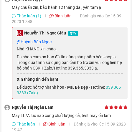
Máy chuẩn zin, bảo hành 12 tháng dài, yên tâm ạ
Thảo luận (1)
Bình luận
Đánh giá vào lúc 15-09-
2023 19:48
Nguyễn Thị Ngọc Giàu
QTV
@Huỳnh Bảo Ngọc
Nhà KHANG xin chào,
Dạ shop cám ơn bạn đã tin dùng sản phẩm bên shop ạ.
Trong quá trình sử dụng bạn cần hỗ trợ xin vui lòng liên hệ
bộ phận CSKH Zalo/Hotline 039.365.3333 ạ.
Xin thông tin đến bạn!
Không chỉ mang đến tốc độ cao, A15 Bionic còn tích hợp bộ
Để được hỗ trợ nhanh hơn -
Ms. Bé Đẹp
- Hotline:
039 365
xử lý hình ảnh mới ISP; bảo mật an toàn dữ liệu Face ID, các
3333 (Zalo)
thông tin cá nhân; hỗ trợ trí tuệ nhân tạo với 15,8 nghìn tỉ phép
tính mỗi giây, cho phép chạy các tính năng như Cinematic hay
Nguyễn Thị Ngân Lam
Smart HDR 4 trơn tru và ổn định.
Máy LL/A lúc nào cũng chất lượng cả, test máy ổn lắm
Thảo luận
Bình luận
Đánh giá vào lúc 15-09-2023
19:47