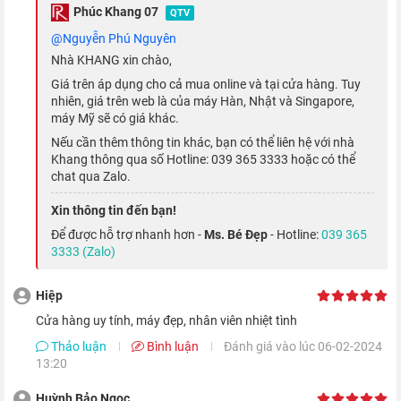
Phúc Khang 07
QTV
@Nguyễn Phú Nguyên
Nhà KHANG xin chào,
Giá trên áp dụng cho cả mua online và tại cửa hàng. Tuy
nhiên, giá trên web là của máy Hàn, Nhật và Singapore,
máy Mỹ sẽ có giá khác.
Hơn nữa,
màn hình iPhone 13 Pro Max
còn có khả năng tự
Nếu cần thêm thông tin khác, bạn có thể liên hệ với nhà
điều chỉnh tần số quét linh hoạt từ 10 đến 120Hz dựa theo tác
Khang thông qua số Hotline: 039 365 3333 hoặc có thể
vụ bạn đang sử dụng, giúp tối ưu thời lượng sử dụng pin và trải
chat qua Zalo.
nghiệm mượt mà đến khó tin.
Xin thông tin đến bạn!
Để được hỗ trợ nhanh hơn -
Ms. Bé Đẹp
- Hotline:
039 365
Hiệu năng không đối thủ với Apple A15
3333 (Zalo)
iPhone 13 Pro Max 128GB
mang trong mình con chip Apple
Hiệp
A15 Bionic, với khả năng xử lý CPU và GPU mạnh hơn đến 50%
cửa hàng uy tính, máy đẹp, nhân viên nhiệt tình
so với các chipset
smartphone
khác trên thị trường. Qua đó
Thảo luận
Bình luận
Đánh giá vào lúc 06-02-2024
giúp mọi tác vụ phức tạp đều được xử lý trong chớp mắt, ứng
13:20
dụng nặng hay game có đồ họa cao chỉ là 'chuyện nhỏ'.
Huỳnh Bảo Ngọc