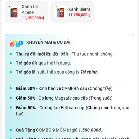
Xanh Lá
Xanh Sierra
Alpine
11,150,000 ₫
11,150,000 ₫
Thu củ đổi mới
lên đến
95%
- Thủ tục nhanh chóng.
Trả góp
0%
qua thẻ tín dụng.
Trả góp
lãi suất thấp qua công ty
Tài chính.
Giảm 50%
- Kính bảo vệ CAMERA sau (Chống trầy)
Giảm 50%
- Ốp lưng Magsafe cao cấp (Trong suốt)
Giảm 50%
- Cường lực Full cao cấp (Chống nhìn trộm, vân
tay)
Quà Tặng
COMBO 9 MÓN trị giá
1.500.000đ.