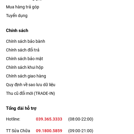
quyền của hãng.
Mua hàng trả góp
Tuyển dụng
Chính sách
Chính sách bảo bành
Chính sách đổi trả
Chính sách bảo mật
Chính sách khui hộp
Chính sách giao hàng
Quy định về sao lưu dữ liệu
Hơn nữa, chiếc điện thoại này còn được trang bị chuẩn chống
Thu cũ đổi mới (TRADE-IN)
nước và bụi IP68, giúp bạn an tâm sử dụng thiết bị dưới trời
mưa nhỏ hay tại công trường xây dựng.
Tổng đài hỗ trợ
Hotline:
039.365.3333
(08:00-22:00)
Sức mạnh của hệ thống camera Pro mới
TT Sửa Chữa
09.1800.5859
(09:00-21:00)