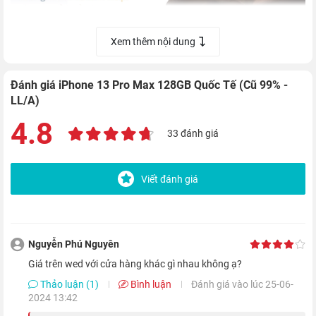
Xem thêm nội dung
Đánh giá iPhone 13 Pro Max 128GB Quốc Tế (Cũ 99% -
LL/A)
4.8
33 đánh giá
Đây cũng là chiếc
iPhone quốc tế
đầu tiên của Táo Khuyết
được trang bị màn hình ProMotion 120Hz siêu mượt, giúp bạn
Viết đánh giá
trải nghiệm sự mượt mà hơn bao giờ hết từ hiệu ứng chuyển
cảnh cho đến thao tác vuốt chạm.
Nguyễn Phú Nguyên
giá trên wed với cửa hàng khác gì nhau không ạ?
Thảo luận (1)
Bình luận
Đánh giá vào lúc 25-06-
2024 13:42