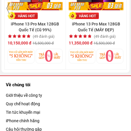
HÀNG HOT
HÀNG HOT
iPhone 13 Pro Max 128GB
iPhone 13 Pro Max 128GB
Quốc Tế (Cũ 99%)
Quốc Tế (MÁY ĐẸP)
(49 đánh giá)
(49 đánh giá)
10,150,000 đ
11,350,000 đ
15,500,000 đ
15,500,000 đ
Bên cạnh đó, chiếc iPhone Pro Max này còn được trang bị khả
năng kết nối 5G nhiều băng tần và chuẩn Wifi-6 băng tầng kép,
mang đến trải nghiệm kết nối không giây mượt mà hơn bao
giờ hết.
Về chúng tôi
Thiết kế sang trọng, lịch lãm và quý phái
Giới thiệu về công ty
iPhone 13 Pro Max 128GB quốc tế
có thiết kế sang trọng, thời
Quy chế hoạt động
thượng và tinh xảo đến từng đường nét. Với phần khung máy
Tin tức khuyến mại
được hoàn thiện từ thép không gỉ, nằm giữa mặt lưng kính
iPhone chính hãng
cường lực và lớp kính bảo vệ màn hình Ceramic Shield độc
Câu hỏi thường gặp