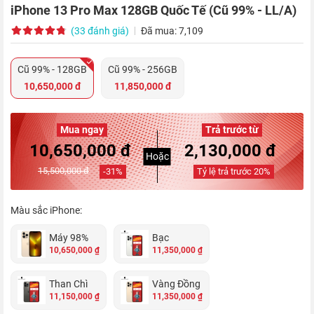
iPhone 13 Pro Max 128GB Quốc Tế (Cũ 99% - LL/A)
(33 đánh giá)
Đã mua: 7,109
Cũ 99% - 128GB
Cũ 99% - 256GB
10,650,000 đ
11,850,000 đ
Mua ngay
Trả trước từ
10,650,000 đ
2,130,000 đ
Hoặc
15,500,000 đ
-
31
%
Tỷ lệ trả trước
20
%
Màu sắc iPhone:
Máy 98%
Bạc
10,650,000 ₫
11,350,000 ₫
Than Chì
Vàng Đồng
11,150,000 ₫
11,350,000 ₫