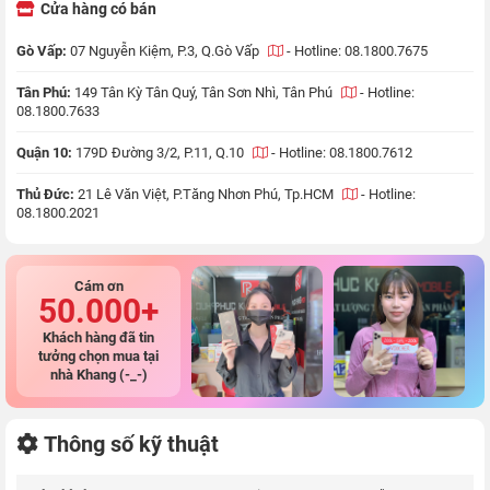
Cửa hàng có bán
Gò Vấp:
07 Nguyễn Kiệm, P.3, Q.Gò Vấp
-
Hotline: 08.1800.7675
Tân Phú:
149 Tân Kỳ Tân Quý, Tân Sơn Nhì, Tân Phú
-
Hotline:
08.1800.7633
Quận 10:
179D Đường 3/2, P.11, Q.10
-
Hotline: 08.1800.7612
Thủ Đức:
21 Lê Văn Việt, P.Tăng Nhơn Phú, Tp.HCM
-
Hotline:
08.1800.2021
Cám ơn
50.000+
Khách hàng đã tin
tưởng chọn mua tại
nhà Khang (-_-)
Thông số kỹ thuật