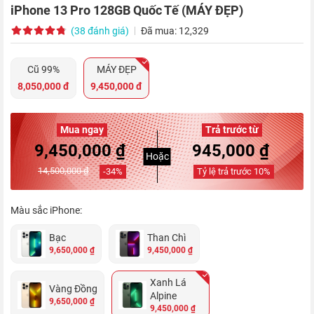
iPhone 13 Pro 128GB Quốc Tế (MÁY ĐẸP)
(38 đánh giá)
Đã mua: 12,329
Cũ 99%
MÁY ĐẸP
8,050,000 đ
9,450,000 đ
Mua ngay
Trả trước từ
9,450,000 ₫
945,000 ₫
Hoặc
14,500,000 ₫
-
34
%
Tỷ lệ trả trước
10
%
Màu sắc iPhone:
Bạc
Than Chì
9,650,000 ₫
9,450,000 ₫
Xanh Lá
Vàng Đồng
Alpine
9,650,000 ₫
9,450,000 ₫