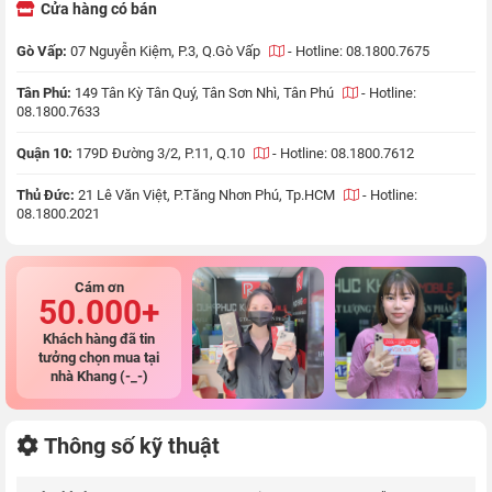
Cửa hàng có bán
Gò Vấp:
07 Nguyễn Kiệm, P.3, Q.Gò Vấp
-
Hotline: 08.1800.7675
Tân Phú:
149 Tân Kỳ Tân Quý, Tân Sơn Nhì, Tân Phú
-
Hotline:
08.1800.7633
Quận 10:
179D Đường 3/2, P.11, Q.10
-
Hotline: 08.1800.7612
Thủ Đức:
21 Lê Văn Việt, P.Tăng Nhơn Phú, Tp.HCM
-
Hotline:
08.1800.2021
Cám ơn
50.000+
Khách hàng đã tin
tưởng chọn mua tại
nhà Khang (-_-)
Thông số kỹ thuật