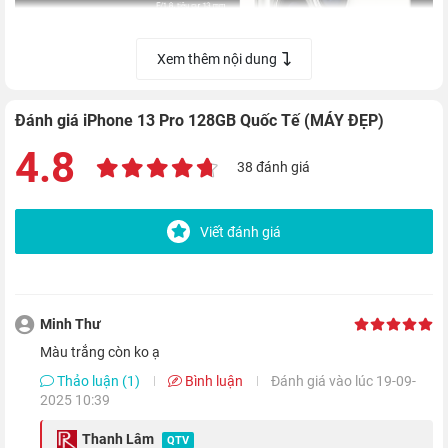
Xem thêm nội dung
Đánh giá iPhone 13 Pro 128GB Quốc Tế (MÁY ĐẸP)
Trong đó, ống kính Ultra Wide được làm mới với khả năng lấy
4.8
nét tự động trong khoảng cách 2 cm, giúp bạn có thể tạo nên
38 đánh giá
những tuyệt tác chỉ bằng một chạm. Ngoài ra, Ultra Wide còn
có khả năng quay cảnh chuyển động tua nhanh thời gian hoặc
Viết đánh giá
chuyển động chậm, cho phép bạn có thể tạo nên những thước
phim giải trí cực đẹp.
Minh Thư
màu trắng còn ko ạ
Thảo luận (1)
Bình luận
Đánh giá vào lúc 19-09-
2025 10:39
Thanh Lâm
QTV