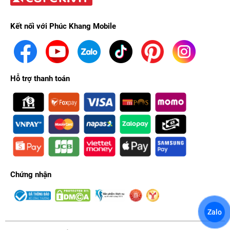
Kết nối với Phúc Khang Mobile
Hỗ trợ thanh toán
Chiếc
điện thoại
này sở hữu 4 tùy chọn màu sắc, bao gồm:
Xanh dương, bạc, vàng đồng và xám. Cùng với đó là khả năng
kháng bụi và nước chuẩn IP68, cho phép bạn thoải mái nhắn tin
khi lỡ ra ngoài gặp mưa, chụp ảnh tự tin khi đi hồ bơi hay bãi
biển,....
Xem thêm:
iPhone 13 Pro có mấy màu? Màu nào đẹp và
Chứng nhận
phù hợp với bạn nhất?
Chiến game cực "mượt" với Apple A15
Zalo
Bionic