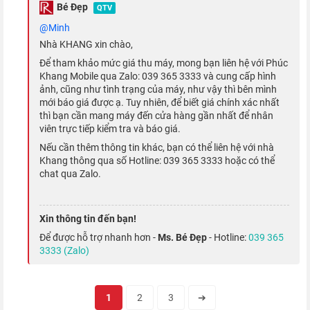
Bé Đẹp
QTV
Về khả năng quay video, cả camera trước và sau đều cho phép
@minh
bạn video HDR hỗ trợ Dolby Vision đạt chuẩn 4K với tốc độ
Nhà KHANG xin chào,
khung hình 60 fps, quay video ProRes lên đến 1080p ở tốc độ
Để tham khảo mức giá thu máy, mong bạn liên hệ với Phúc
30 fps, cùng nhiều chế độ quay khác.
Khang Mobile qua Zalo: 039 365 3333 và cung cấp hình
ảnh, cũng như tình trạng của máy, như vậy thì bên mình
mới báo giá được ạ. Tuy nhiên, để biết giá chính xác nhất
Xem thêm:
iPhone 13 Pro lọt top 5 smartphone chụp ảnh
thì bạn cần mang máy đến cửa hàng gần nhất để nhân
tốt nhất trên thị trường
viên trực tiếp kiểm tra và báo giá.
Nếu cần thêm thông tin khác, bạn có thể liên hệ với nhà
Chuyển động mượt mà với tần số quét 120
Khang thông qua số Hotline: 039 365 3333 hoặc có thể
Hz
chat qua Zalo.
iPhone 13 Pro xách tay vẫn giữ nguyên kích thước màn hình
Xin thông tin đến bạn!
6.1 inch như người tiền nhiệm
iPhone 12 Pro quốc tế
, nhưng
Để được hỗ trợ nhanh hơn -
Ms. Bé Đẹp
- Hotline:
039 365
phần notch tai thỏ đã được tinh chỉnh nhỏ gọn hơn khoảng
3333 (Zalo)
20%, cho không gian hiển thị thêm phần rộng mở.
1
2
3
➔