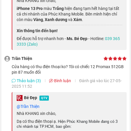
Nhà KHANG xin chào,
iPhone 13 Pro
màu
Trắng
hiện đang tạm hết hàng tại tất
cả chi nhánh của Phúc Khang Mobile. Bên mình hiện chỉ
còn màu
Vàng
,
Xanh dương
và
Xám
.
Xin thông tin đến bạn!
Hơn nữa, ngoài khả năng zoom quang 3x của ống kính
Để được hỗ trợ nhanh hơn -
Ms. Bé Đẹp
- Hotline:
039 365
telephoto thì cụm camera này còn có thể zoom quang học 6x,
3333 (Zalo)
cho phép bạn tạo nên những 'tuyệt tác' khi chụp ảnh và quay
Trần Thiện
video ở xa. Mặt khác, với nhiều tùy chọn hiệu ứng bokeh và
cửa hàng có thu điện thoại ko? Tôi có chiếc 12 Promax 512GB
ánh sáng chất lượng, bạn có thể dễ dàng tạo nên những tác
pin 87 muốn đổi
phẩm như một nhiếp ảnh gia chuyên nghiệp.
Thảo luận (3)
Bình luận
Đánh giá vào lúc 27-05-
2025 11:52
Bé Đẹp
QTV
@Trần Thiện
Nhà KHANG xin chào,
Dạ có thu điện thoại ạ.
Hiện Phúc Khang Mobile đang có 3
chi nhánh tại TP.HCM, bao gồm: