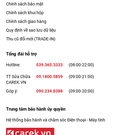
Chính sách bảo mật
Chính sách khui hộp
Chính sách giao hàng
Không chỉ sở hữu một màn hình chất lượng, chiếc iPhone Pro
Quy định về sao lưu dữ liệu
này còn được phủ thêm một lớp oleophobic chống bám vân
Thu cũ đổi mới (TRADE-IN)
tay, giúp cho
màn hình iPhone
luôn được sạch mới.
Tổng đài hỗ trợ
Thiết kế đặc trưng với màu sắc thời
Hotline:
039.365.3333
(08:00-22:00)
thượng
TT Sửa Chữa
09.1800.5859
(09:00-21:00)
Vẻ sang trọng của
iPhone 13 Pro quốc tế
được tạo thành từ sự
CAREK.VN
kết hợp giữa khung thép không gỉ vuông vắn và hai mặt kính
Góp ý:
090.234.8388
(09:00-20:00)
cường lực cao cấp, không chỉ đẹp mà còn bền.
Trung tâm bảo hành ủy quyền
Hệ thống bảo hành và chăm sóc Điện thoại - Máy tính