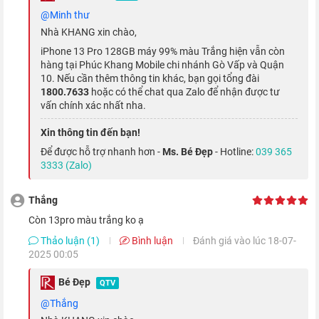
@minh thư
Nhà KHANG xin chào,
iPhone 13 Pro 128GB máy 99% màu Trắng hiện vẫn còn
hàng tại Phúc Khang Mobile chi nhánh Gò Vấp và Quận
Không chỉ tích hợp những tính năng mới cho camera góc siêu
10. Nếu cần thêm thông tin khác, bạn gọi tổng đài
1800.7633
hoặc có thể chat qua Zalo để nhận được tư
rộng, Táo Khuyết còn trang bị cảm biến lớn hơn cho các ống
vấn chính xác nhất nha.
kính, giúp camera Wide nâng cao độ sáng đến 2.2 lần và Ultra
Xin thông tin đến bạn!
Wide tăng 92% độ sáng. Kết hợp với đó là máy quét LiDAR và
Để được hỗ trợ nhanh hơn -
Ms. Bé Đẹp
- Hotline:
039 365
chế độ ban đêm Night Mode hiện đại, cho phép bạn có thể tạo
3333 (Zalo)
nên những bức ảnh hay thước phim ban đêm cực kỳ chi tiết và
sắc nét.
Thắng
Còn 13pro màu trắng ko ạ
Thảo luận (1)
Bình luận
Đánh giá vào lúc 18-07-
2025 00:05
Bé Đẹp
QTV
@Thắng