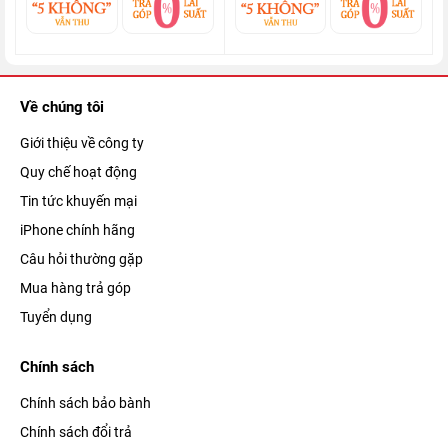
Về chúng tôi
Giới thiệu về công ty
Apple cũng đã nâng tần số quét
màn hình iPhone 13 Pro
lên
Quy chế hoạt động
đến 120 Hz, cho mọi thao tác chuyển cảnh khi lướt ngón tay
Tin tức khuyến mại
trên màn hình trở nên mượt mà hơn, đồng thời hiệu ứng thị
iPhone chính hãng
giác khi trải nghiệm cũng cực kỳ mãn nhãn.
Câu hỏi thường gặp
Mua hàng trả góp
Tuyển dụng
Chính sách
Chính sách bảo bành
Chính sách đổi trả