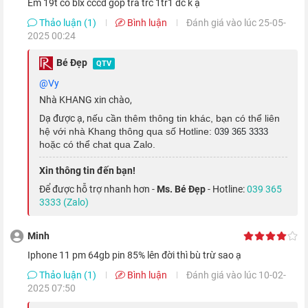
em 19t có blx cccd góp trả trc 1tr1 dc k ạ
Thảo luận (1)
Bình luận
Đánh giá vào lúc 25-05-
2025 00:24
Bé Đẹp
Camera trước iPhone 13 Pro
không chỉ hỗ trợ đắc lực cho bạn
QTV
@Vy
trong việc sử dụng Face ID hay gọi video call, mà nó còn giúp
Nhà KHANG xin chào,
bạn có được những bức ảnh selfie tuyệt đẹp nhờ vào nhiều chế
Dạ được ạ, n
ếu cần thêm thông tin khác, bạn có thể liên
độ chụp tiện ích tương tự như camera sau.
hệ với nhà Khang thông qua số Hotline:
039 365 3333
hoặc có thể chat qua Zalo.
Xin thông tin đến bạn!
Để được hỗ trợ nhanh hơn -
Ms. Bé Đẹp
- Hotline:
039 365
3333 (Zalo)
Minh
iphone 11 pm 64gb pin 85% lên đời thì bù trừ sao ạ
Thảo luận (1)
Bình luận
Đánh giá vào lúc 10-02-
2025 07:50