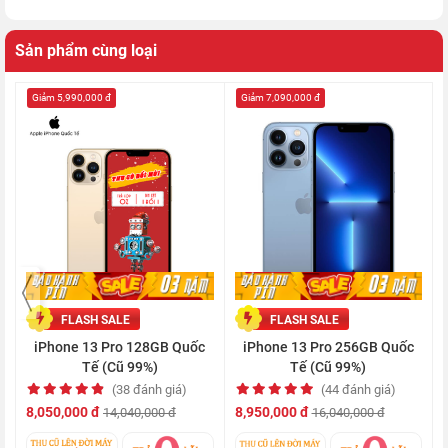
Sản phẩm cùng loại
Giảm 5,990,000 đ
Giảm 7,090,000 đ
Với tấm nền OLED có số điểm ảnh lên đến 1170 x 2532 pixels
cùng độ sáng đạt 1200 nits, giúp thể hiện tốt nhiều nội dung
hơn khi đặt dưới ánh mặt trời, sắc đen hiển thị sâu, sắc sáng
tươi tắn và khung hình sinh động như thực.
FLASH SALE
FLASH SALE
iPhone 13 Pro 128GB Quốc
iPhone 13 Pro 256GB Quốc
Tế (Cũ 99%)
Tế (Cũ 99%)
(38 đánh giá)
(44 đánh giá)
8,050,000 đ
8,950,000 đ
14,040,000 đ
16,040,000 đ