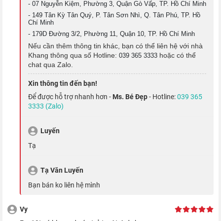
- 07 Nguyễn Kiệm, Phường 3, Quận Gò Vấp, TP. Hồ Chí Minh
- 149 Tân Kỳ Tân Quý, P. Tân Sơn Nhì, Q. Tân Phú, TP. Hồ
Chí Minh
- 179D Đường 3/2, Phường 11, Quận 10, TP. Hồ Chí Minh
Nếu cần thêm thông tin khác, bạn có thể liên hệ với nhà
Ngoài những tính năng tuyệt vời trên, camera Pro năm này còn
Khang thông qua số Hotline:
hoặc có thể
039 365 3333
chat qua Zalo.
bổ sung thêm chế độ điện ảnh Cinematic - cho phép quay với
độ sâu trường ảnh nông, tự động thêm các chuyển đổi lấy nét
Xin thông tin đến bạn!
và đoán trước chủ thể mới vào khung hình; cũng như chế độ
Để được hỗ trợ nhanh hơn -
Ms. Bé Đẹp
- Hotline:
039 365
3333 (Zalo)
chụp phong cảnh Photographic Styles - giúp bạn dễ dàng điều
chỉnh độ ấm và tông màu phù hợp với ý tưởng chụp của mình.
Luyến
Tạ
Tạ Văn Luyến
Bạn bán ko liên hệ mình
Vy