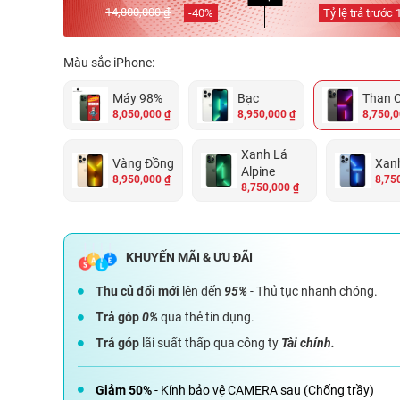
14,800,000 ₫
-
40
%
Tỷ lệ trả trước
Màu sắc iPhone:
Máy 98%
Bạc
Than C
8,050,000 ₫
8,950,000 ₫
8,750,0
Xanh Lá
Vàng Đồng
Xanh
Alpine
8,950,000 ₫
8,75
8,750,000 ₫
Thu củ đổi mới
lên đến
95%
- Thủ tục nhanh chóng.
Trả góp
0%
qua thẻ tín dụng.
Trả góp
lãi suất thấp qua công ty
Tài chính.
Giảm 50%
- Kính bảo vệ CAMERA sau (Chống trầy)