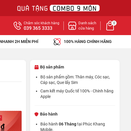
Danh sách
Chăm sóc khách hàng
0
039 365 3333
cửa hàng
 NHANH 2H MIỄN PHÍ
100% HÀNG CHÍNH HÃNG
Bộ sản phẩm
Bộ sản phẩm gồm: Thân máy, Cóc sạc,
Cáp sạc, Que lấy Sim
Cam kết máy Quốc tế 100% - Chính hãng
Apple
Bảo hành
ừ
Bảo hành
06 Tháng
tại Phúc Khang
 ₫
Mobile.