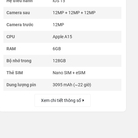
Hệ điều hành
iOS 15
Camera sau
12MP + 12MP + 12MP
Camera trước
12MP
CPU
Apple A15
RAM
6GB
Bộ nhớ trong
128GB
Thẻ SIM
Nano SIM + eSIM
Dung lượng pin
3095 mAh (~22 giờ)
Xem chi tiết thông số