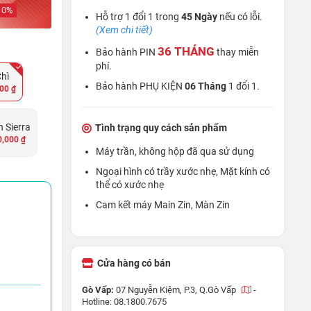
10
%
Hỗ trợ 1 đổi 1 trong
45 Ngày
nếu có lỗi.
(Xem chi tiết)
36 THÁNG
Bảo hành PIN
thay miễn
phí.
hì
Bảo hành PHỤ KIỆN
06 Tháng
1 đổi 1.
00 ₫
 Sierra
Tình trạng quy cách sản phẩm
0,000 ₫
Máy trần, không hộp đã qua sử dụng
Ngoại hình có trầy xước nhẹ, Mặt kính có
thể có xước nhẹ
Cam kết máy Main Zin, Màn Zin
Cửa hàng có bán
Gò Vấp:
07 Nguyễn Kiệm, P.3, Q.Gò Vấp
-
Hotline: 08.1800.7675