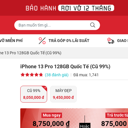
VỠ MIỄN PHÍ
TRẢ GÓP 0% LÃI SUẤT
GIAO
ne 13 Pro 128GB Quốc Tế (Cũ 99%)
iPhone 13 Pro 128GB Quốc Tế (Cũ 99%)
(38 đánh giá)
Đã mua: 1,741
Cũ 99%
MÁY ĐẸP
8,050,000 đ
9,450,000 đ
Mua ngay
Trả trước t
8,750,000 ₫
875,000
Hoặc