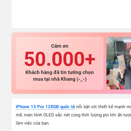
Cám ơn
50.000+
Khách hàng đã tin tưởng chọn
mua tại nhà Khang (-_-)
iPhone 13 Pro 128GB quốc tế
nổi bật với thiết kế mạnh 
mẽ, màn hình OLED sắc nét cùng thời lượng pin lớn ấn tư
làm việc của bạn.