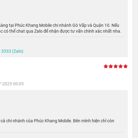
els cùng độ sáng đạt 1200 nits, giúp thể hiện tốt nhiều nội
ắc sáng tươi tắn và khung hình sinh động như thực.
àng tại Phúc Khang Mobile chi nhánh Gò Vấp và Quận 10. Nếu
c có thể chat qua Zalo để nhận được tư vấn chính xác nhất nha.
 3333 (Zalo)
7-2025 00:05
t cả chi nhánh của Phúc Khang Mobile. Bên mình hiện chỉ còn