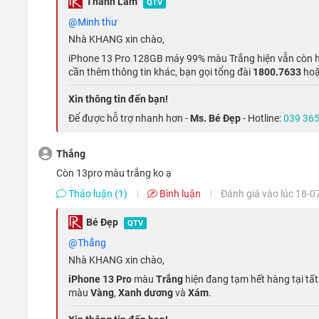
Thanh Lâm
QTV
Với tấm nền OLED có số điểm ảnh lên đến 1170 x 2532 pix
@minh thư
dung hơn khi đặt dưới ánh mặt trời, sắc đen hiển thị sâu, s
Nhà KHANG xin chào,
iPhone 13 Pro 128GB máy 99% màu Trắng hiện vẫn còn h
cần thêm thông tin khác, bạn gọi tổng đài
1800.7633
hoặ
Xin thông tin đến bạn!
Để được hỗ trợ nhanh hơn -
Ms. Bé Đẹp
- Hotline:
039 365
Thắng
Còn 13pro màu trắng ko ạ
Thảo luận (1)
Bình luận
Đánh giá vào lúc 18-0
Bé Đẹp
QTV
@Thắng
Nhà KHANG xin chào,
iPhone 13 Pro
màu
Trắng
hiện đang tạm hết hàng tại tấ
màu
Vàng
,
Xanh dương
và
Xám
.