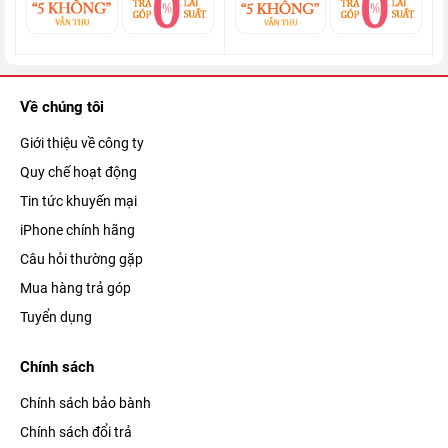
mọi tác vụ được xử lý một cách trơn tru và chạy tốt mọi tựa
game đang có trên thị trường. Hơn nữa, chiếc di động này còn
hỗ trợ kết nối 5G tốc độ cao, giúp cho việc tải game, xem phim
4K,... sẽ vô cùng nhanh chóng.
Về chúng tôi
Giới thiệu về công ty
Quy chế hoạt động
Tin tức khuyến mại
iPhone chính hãng
Câu hỏi thường gặp
Mua hàng trả góp
Tuyển dụng
Chính sách
Điện thoại iPhone 13 Pro còn được tích hợp hệ điều hành iOS
Chính sách bảo bành
15, cho bạn vừa giao tiếp qua FaceTime vừa chia sẻ bài hát
Chính sách đổi trả