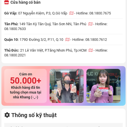
Cửa hàng có bán
Gò Vấp:
07 Nguyễn Kiệm, P.3, Q.Gò Vấp
-
Hotline: 08.1800.7675
Tân Phú:
149 Tân Kỳ Tân Quý, Tân Sơn Nhì, Tân Phú
-
Hotline:
08.1800.7633
Quận 10:
179D Đường 3/2, P.11, Q.10
-
Hotline: 08.1800.7612
Thủ Đức:
21 Lê Văn Việt, P.Tăng Nhơn Phú, Tp.HCM
-
Hotline:
08.1800.2021
Cám ơn
50.000+
Khách hàng đã tin
tưởng chọn mua tại
nhà Khang (-_-)
Thông số kỹ thuật