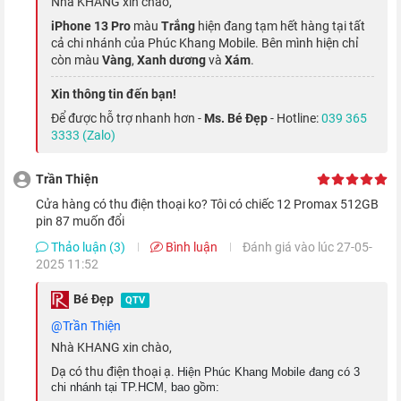
Nhà KHANG xin chào,
iPhone 13 Pro
màu
Trắng
hiện đang tạm hết hàng tại tất
cả chi nhánh của Phúc Khang Mobile. Bên mình hiện chỉ
còn màu
Vàng
,
Xanh dương
và
Xám
.
Xin thông tin đến bạn!
Để được hỗ trợ nhanh hơn -
Ms. Bé Đẹp
- Hotline:
039 365
3333 (Zalo)
Trần Thiện
cửa hàng có thu điện thoại ko? Tôi có chiếc 12 Promax 512GB
pin 87 muốn đổi
Thảo luận (3)
Bình luận
Đánh giá vào lúc 27-05-
Apple cũng đã nâng tần số quét
màn hình iPhone 13 Pro
lên
2025 11:52
đến 120 Hz, cho mọi thao tác chuyển cảnh khi lướt ngón tay
Bé Đẹp
QTV
trên màn hình trở nên mượt mà hơn, đồng thời hiệu ứng thị
@Trần Thiện
giác khi trải nghiệm cũng cực kỳ mãn nhãn.
Nhà KHANG xin chào,
Dạ có thu điện thoại ạ.
Hiện Phúc Khang Mobile đang có 3
chi nhánh tại TP.HCM, bao gồm: