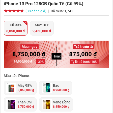
iPhone 13 Pro 128GB Quốc Tế (Cũ 99%)
(38 đánh giá)
Đã mua: 1,741
Cũ 99%
MÁY ĐẸP
8,050,000 đ
9,450,000 đ
Mua ngay
Trả trước từ
8,750,000 ₫
875,000 ₫
Hoặc
14,500,000 ₫
-
39
%
Tỷ lệ trả trước
10
%
Màu sắc iPhone:
Máy 98%
Bạc
8,050,000 ₫
8,950,000 ₫
Than Chì
Vàng Đồng
8,750,000 ₫
8,950,000 ₫