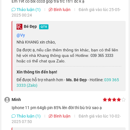
em 19t có blx cccd góp trả trc 1tr1 dc k ạ
so với viên
pin iPhone 12 Pro
. Theo đó, thiết bị có thể phát
Thảo luận (1)
Bình luận
Đánh giá vào lúc 25-05-
2025 00:24
video liên tục trong 22 tiếng và nghe nhạc trong 75 tiếng.
Bé Đẹp
QTV
@Vy
Nhà KHANG xin chào,
Dạ được ạ, n
ếu cần thêm thông tin khác, bạn có thể liên
hệ với nhà Khang thông qua số Hotline:
039 365 3333
hoặc có thể chat qua Zalo.
Xin thông tin đến bạn!
Để được hỗ trợ nhanh hơn -
Ms. Bé Đẹp
- Hotline:
039 365
3333 (Zalo)
Minh
Bên cạnh đó, thiết bị còn được trang bị công nghệ
sạc pin
iphone 11 pm 64gb pin 85% lên đời thì bù trừ sao ạ
nhanh 20 W
qua cáp sạc, giúp rút ngắn thời gian sạc tối đa.
Thảo luận (1)
Bình luận
Đánh giá vào lúc 10-02-
Ngoài ra, bạn còn có thể lựa chọn phương pháp
sạc không dây
2025 07:50
chuẩn Qi 7.5 W hay
sạc không dây MagSafe 15 W
.