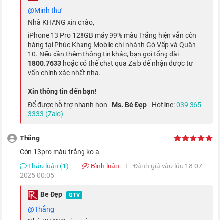
6.1 inch như người tiền nhiệm
iPhone 12 Pro quốc tế
, nhưng
@minh thư
phần notch tai thỏ đã được tinh chỉnh nhỏ gọn hơn khoảng
Nhà KHANG xin chào,
20%, cho không gian hiển thị thêm phần rộng mở.
iPhone 13 Pro 128GB máy 99% màu Trắng hiện vẫn còn
hàng tại Phúc Khang Mobile chi nhánh Gò Vấp và Quận
10. Nếu cần thêm thông tin khác, bạn gọi tổng đài
1800.7633
hoặc có thể chat qua Zalo để nhận được tư
vấn chính xác nhất nha.
Xin thông tin đến bạn!
Để được hỗ trợ nhanh hơn -
Ms. Bé Đẹp
- Hotline:
039 365
3333 (Zalo)
Thắng
Còn 13pro màu trắng ko ạ
Thảo luận (1)
Bình luận
Đánh giá vào lúc 18-07-
Với tấm nền OLED có số điểm ảnh lên đến 1170 x 2532 pixels
2025 00:05
cùng độ sáng đạt 1200 nits, giúp thể hiện tốt nhiều nội dung
Bé Đẹp
QTV
hơn khi đặt dưới ánh mặt trời, sắc đen hiển thị sâu, sắc sáng
@Thắng
tươi tắn và khung hình sinh động như thực.