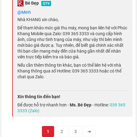
Bé Đẹp
QTV
Chiến game cực "mượt" với Apple A15
@minh
Bionic
Nhà KHANG xin chào,
Để tham khảo mức giá thu máy, mong bạn liên hệ với Phúc
Với bộ vi xử lý Apple A15 Bionic được sản xuất trên tiến trình 5
Khang Mobile qua Zalo: 039 365 3333 và cung cấp hình
ảnh, cũng như tình trạng của máy, như vậy thì bên mình
nm cải tiến,
iPhone 13 Pro 128GB
đủ sức để bạn chiến mọi
mới báo giá được ạ. Tuy nhiên, để biết giá chính xác nhất
tựa game trên di động hay thỏa sức trải nghiệm mọi ứng dụng.
thì bạn cần mang máy đến cửa hàng gần nhất để nhân
viên trực tiếp kiểm tra và báo giá.
Theo Táo Khuyết, đây là con chip nhanh nhất trong giới
Nếu cần thêm thông tin khác, bạn có thể liên hệ với nhà
smartphone tại thời điểm ra mắt.
Khang thông qua số Hotline: 039 365 3333 hoặc có thể
chat qua Zalo.
Xin thông tin đến bạn!
Để được hỗ trợ nhanh hơn -
Ms. Bé Đẹp
- Hotline:
039 365
3333 (Zalo)
1
2
3
➔