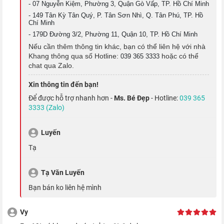
- 07 Nguyễn Kiệm, Phường 3, Quận Gò Vấp, TP. Hồ Chí Minh
- 149 Tân Kỳ Tân Quý, P. Tân Sơn Nhì, Q. Tân Phú, TP. Hồ
Chí Minh
- 179D Đường 3/2, Phường 11, Quận 10, TP. Hồ Chí Minh
Nếu cần thêm thông tin khác, bạn có thể liên hệ với nhà
Khang thông qua số Hotline:
hoặc có thể
039 365 3333
chat qua Zalo.
Xin thông tin đến bạn!
Để được hỗ trợ nhanh hơn -
Ms. Bé Đẹp
- Hotline:
039 365
Không chỉ sở hữu một màn hình chất lượng, chiếc iPhone Pro
3333 (Zalo)
này còn được phủ thêm một lớp oleophobic chống bám vân
Luyến
tay, giúp cho
màn hình iPhone
luôn được sạch mới.
Tạ
Sử dụng cả ngày dài với viên pin "nâng
cấp"
Tạ Văn Luyến
Bạn bán ko liên hệ mình
iPhone 13 Pro được trang bị viên pin 3095 mAh, đáp ứng tốt
nhu cầu sử dụng hàng ngày của bạn. Theo công bố từ nhà Táo,
Vy
pin iPhone 13 Pro
cho thời lượng sử dụng lâu hơn tận 1.5 tiếng