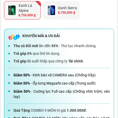
Xanh Lá
Xanh Sierra
Alpine
8,750,000 ₫
8,750,000 ₫
Thu củ đổi mới
lên đến
95%
- Thủ tục nhanh chóng.
Trả góp
0%
qua thẻ tín dụng.
Trả góp
lãi suất thấp qua công ty
Tài chính.
Giảm 50%
- Kính bảo vệ CAMERA sau (Chống trầy)
Giảm 50%
- Ốp lưng Magsafe cao cấp (Trong suốt)
Giảm 50%
- Cường lực Full cao cấp (Chống nhìn trộm, vân
tay)
Quà Tặng
COMBO 9 MÓN trị giá
1.500.000đ.