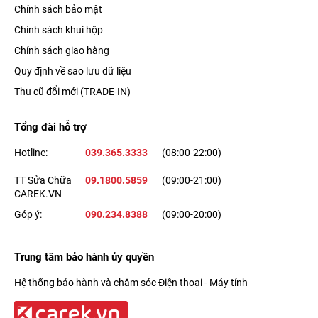
hay tài liệu tiện lợi, cũng như dễ dàng tương tác với văn bản
Chính sách bảo mật
trong hình ảnh để gửi email, nhận chỉ đường,....
Chính sách khui hộp
Chính sách giao hàng
Xem thêm:
iPhone 13 Pro đạt điểm GPU vượt trội so với
Quy định về sao lưu dữ liệu
iPhone 12 Pro
Thu cũ đổi mới (TRADE-IN)
Làm chủ mọi khung hình với camera Pro
Tổng đài hỗ trợ
Cụm
camera sau iPhone 13 Pro
được trang bị 3 ống kính với
Hotline:
039.365.3333
(08:00-22:00)
cùng độ phân giải 12 MP, bao gồm: camera chính góc rộng
TT Sửa Chữa
09.1800.5859
(09:00-21:00)
(Wide) với khẩu độ f/1.5, camera góc siêu rộng (Ultra Wide)
CAREK.VN
khẩu độ f/1.8 và camera tele.
Góp ý:
090.234.8388
(09:00-20:00)
Trung tâm bảo hành ủy quyền
Hệ thống bảo hành và chăm sóc Điện thoại - Máy tính