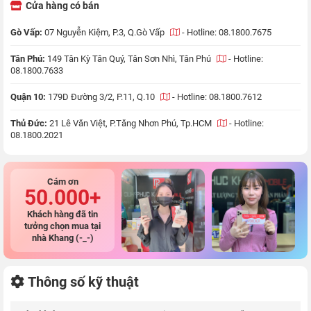
Cửa hàng có bán
Gò Vấp:
07 Nguyễn Kiệm, P.3, Q.Gò Vấp
-
Hotline: 08.1800.7675
Tân Phú:
149 Tân Kỳ Tân Quý, Tân Sơn Nhì, Tân Phú
-
Hotline:
08.1800.7633
Quận 10:
179D Đường 3/2, P.11, Q.10
-
Hotline: 08.1800.7612
Thủ Đức:
21 Lê Văn Việt, P.Tăng Nhơn Phú, Tp.HCM
-
Hotline:
08.1800.2021
Cám ơn
50.000+
Khách hàng đã tin
tưởng chọn mua tại
nhà Khang (-_-)
Thông số kỹ thuật