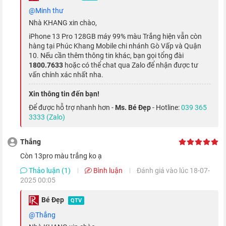
6.1 inch như người tiền nhiệm
iPhone 12 Pro quốc tế
, nhưng
@minh thư
phần notch tai thỏ đã được tinh chỉnh nhỏ gọn hơn khoảng
Nhà KHANG xin chào,
20%, cho không gian hiển thị thêm phần rộng mở.
iPhone 13 Pro 128GB máy 99% màu Trắng hiện vẫn còn
hàng tại Phúc Khang Mobile chi nhánh Gò Vấp và Quận
10. Nếu cần thêm thông tin khác, bạn gọi tổng đài
1800.7633
hoặc có thể chat qua Zalo để nhận được tư
vấn chính xác nhất nha.
Xin thông tin đến bạn!
Để được hỗ trợ nhanh hơn -
Ms. Bé Đẹp
- Hotline:
039 365
3333 (Zalo)
Thắng
Còn 13pro màu trắng ko ạ
Thảo luận (1)
Bình luận
Đánh giá vào lúc 18-07-
Với tấm nền OLED có số điểm ảnh lên đến 1170 x 2532 pixels
2025 00:05
cùng độ sáng đạt 1200 nits, giúp thể hiện tốt nhiều nội dung
Bé Đẹp
QTV
hơn khi đặt dưới ánh mặt trời, sắc đen hiển thị sâu, sắc sáng
@Thắng
tươi tắn và khung hình sinh động như thực.