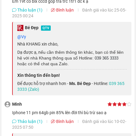
em 19t có blx cccd góp trả trc 1tr1 dc k ạ
so với viên
pin iPhone 12 Pro
. Theo đó, thiết bị có thể phát
Thảo luận (1)
Bình luận
Đánh giá vào lúc 25-05-
2025 00:24
video liên tục trong 22 tiếng và nghe nhạc trong 75 tiếng.
Bé Đẹp
QTV
@Vy
Nhà KHANG xin chào,
Dạ được ạ, n
ếu cần thêm thông tin khác, bạn có thể liên
hệ với nhà Khang thông qua số Hotline:
039 365 3333
hoặc có thể chat qua Zalo.
Xin thông tin đến bạn!
Để được hỗ trợ nhanh hơn -
Ms. Bé Đẹp
- Hotline:
039 365
3333 (Zalo)
Minh
Bên cạnh đó, thiết bị còn được trang bị công nghệ
sạc pin
iphone 11 pm 64gb pin 85% lên đời thì bù trừ sao ạ
nhanh 20 W
qua cáp sạc, giúp rút ngắn thời gian sạc tối đa.
Thảo luận (1)
Bình luận
Đánh giá vào lúc 10-02-
Ngoài ra, bạn còn có thể lựa chọn phương pháp
sạc không dây
2025 07:50
chuẩn Qi 7.5 W hay
sạc không dây MagSafe 15 W
.