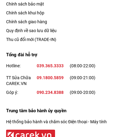
hay tài liệu tiện lợi, cũng như dễ dàng tương tác với văn bản
Chính sách bảo mật
trong hình ảnh để gửi email, nhận chỉ đường,....
Chính sách khui hộp
Chính sách giao hàng
Xem thêm:
iPhone 13 Pro đạt điểm GPU vượt trội so với
Quy định về sao lưu dữ liệu
iPhone 12 Pro
Thu cũ đổi mới (TRADE-IN)
Làm chủ mọi khung hình với camera Pro
Tổng đài hỗ trợ
Cụm
camera sau iPhone 13 Pro
được trang bị 3 ống kính với
Hotline:
039.365.3333
(08:00-22:00)
cùng độ phân giải 12 MP, bao gồm: camera chính góc rộng
TT Sửa Chữa
09.1800.5859
(09:00-21:00)
(Wide) với khẩu độ f/1.5, camera góc siêu rộng (Ultra Wide)
CAREK.VN
khẩu độ f/1.8 và camera tele.
Góp ý:
090.234.8388
(09:00-20:00)
Trung tâm bảo hành ủy quyền
Hệ thống bảo hành và chăm sóc Điện thoại - Máy tính