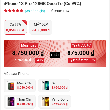
iPhone 13 Pro 128GB Quốc Tế (Cũ 99%)
(38 đánh giá)
Đã mua: 1,741
Cũ 99%
MÁY ĐẸP
8,050,000 đ
9,450,000 đ
Mua ngay
Trả trước từ
8,750,000 ₫
875,000 ₫
Hoặc
14,700,000 ₫
-
40
%
Tỷ lệ trả trước
10
%
Màu sắc iPhone:
Máy 98%
Bạc
8,050,000 ₫
8,950,000 ₫
Than Chì
Vàng Đồng
8,750,000 ₫
8,950,000 ₫