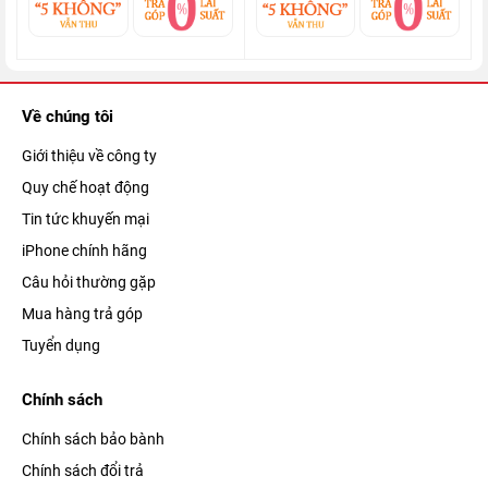
mọi tác vụ được xử lý một cách trơn tru và chạy tốt mọi tựa
game đang có trên thị trường. Hơn nữa, chiếc di động này còn
hỗ trợ kết nối 5G tốc độ cao, giúp cho việc tải game, xem phim
4K,... sẽ vô cùng nhanh chóng.
Về chúng tôi
Giới thiệu về công ty
Quy chế hoạt động
Tin tức khuyến mại
iPhone chính hãng
Câu hỏi thường gặp
Mua hàng trả góp
Tuyển dụng
Chính sách
Điện thoại iPhone 13 Pro còn được tích hợp hệ điều hành iOS
Chính sách bảo bành
15, cho bạn vừa giao tiếp qua FaceTime vừa chia sẻ bài hát
Chính sách đổi trả