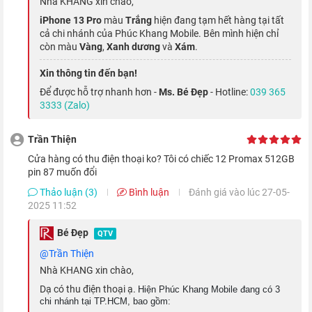
Nhà KHANG xin chào,
iPhone 13 Pro
màu
Trắng
hiện đang tạm hết hàng tại tất
cả chi nhánh của Phúc Khang Mobile. Bên mình hiện chỉ
còn màu
Vàng
,
Xanh dương
và
Xám
.
Xin thông tin đến bạn!
Để được hỗ trợ nhanh hơn -
Ms. Bé Đẹp
- Hotline:
039 365
3333 (Zalo)
Trần Thiện
cửa hàng có thu điện thoại ko? Tôi có chiếc 12 Promax 512GB
pin 87 muốn đổi
Thảo luận (3)
Bình luận
Đánh giá vào lúc 27-05-
Apple cũng đã nâng tần số quét
màn hình iPhone 13 Pro
lên
2025 11:52
đến 120 Hz, cho mọi thao tác chuyển cảnh khi lướt ngón tay
Bé Đẹp
QTV
trên màn hình trở nên mượt mà hơn, đồng thời hiệu ứng thị
@Trần Thiện
giác khi trải nghiệm cũng cực kỳ mãn nhãn.
Nhà KHANG xin chào,
Dạ có thu điện thoại ạ.
Hiện Phúc Khang Mobile đang có 3
chi nhánh tại TP.HCM, bao gồm: