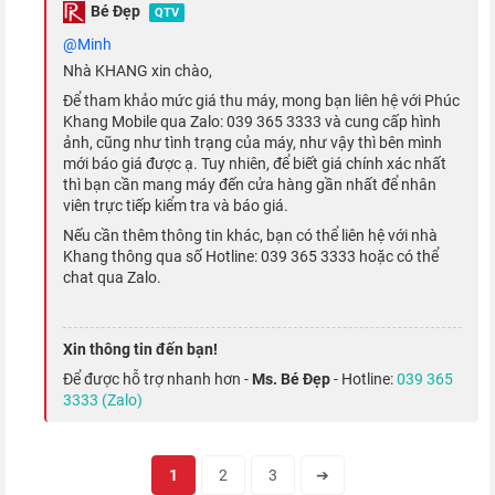
Bé Đẹp
QTV
Chiến game cực "mượt" với Apple A15
@minh
Bionic
Nhà KHANG xin chào,
Để tham khảo mức giá thu máy, mong bạn liên hệ với Phúc
Với bộ vi xử lý Apple A15 Bionic được sản xuất trên tiến trình 5
Khang Mobile qua Zalo: 039 365 3333 và cung cấp hình
ảnh, cũng như tình trạng của máy, như vậy thì bên mình
nm cải tiến,
iPhone 13 Pro 128GB
đủ sức để bạn chiến mọi
mới báo giá được ạ. Tuy nhiên, để biết giá chính xác nhất
tựa game trên di động hay thỏa sức trải nghiệm mọi ứng dụng.
thì bạn cần mang máy đến cửa hàng gần nhất để nhân
viên trực tiếp kiểm tra và báo giá.
Theo Táo Khuyết, đây là con chip nhanh nhất trong giới
Nếu cần thêm thông tin khác, bạn có thể liên hệ với nhà
smartphone tại thời điểm ra mắt.
Khang thông qua số Hotline: 039 365 3333 hoặc có thể
chat qua Zalo.
Xin thông tin đến bạn!
Để được hỗ trợ nhanh hơn -
Ms. Bé Đẹp
- Hotline:
039 365
3333 (Zalo)
1
2
3
➔