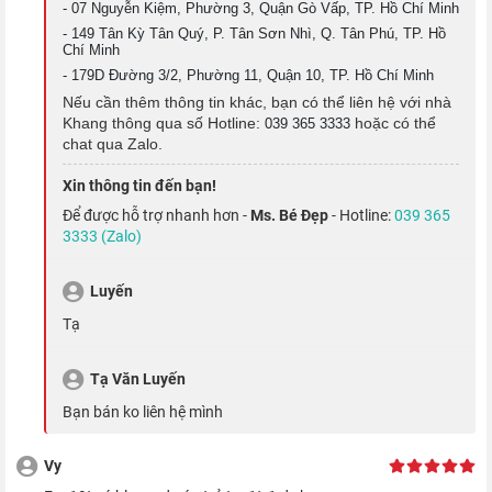
- 07 Nguyễn Kiệm, Phường 3, Quận Gò Vấp, TP. Hồ Chí Minh
- 149 Tân Kỳ Tân Quý, P. Tân Sơn Nhì, Q. Tân Phú, TP. Hồ
Chí Minh
- 179D Đường 3/2, Phường 11, Quận 10, TP. Hồ Chí Minh
Nếu cần thêm thông tin khác, bạn có thể liên hệ với nhà
Khang thông qua số Hotline:
hoặc có thể
039 365 3333
chat qua Zalo.
Xin thông tin đến bạn!
Để được hỗ trợ nhanh hơn -
Ms. Bé Đẹp
- Hotline:
039 365
Không chỉ sở hữu một màn hình chất lượng, chiếc iPhone Pro
3333 (Zalo)
này còn được phủ thêm một lớp oleophobic chống bám vân
Luyến
tay, giúp cho
màn hình iPhone
luôn được sạch mới.
Tạ
Sử dụng cả ngày dài với viên pin "nâng
cấp"
Tạ Văn Luyến
Bạn bán ko liên hệ mình
iPhone 13 Pro được trang bị viên pin 3095 mAh, đáp ứng tốt
nhu cầu sử dụng hàng ngày của bạn. Theo công bố từ nhà Táo,
Vy
pin iPhone 13 Pro
cho thời lượng sử dụng lâu hơn tận 1.5 tiếng