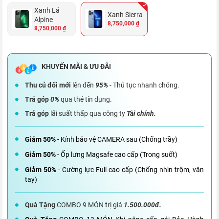
Xanh Lá
Xanh Sierra
Alpine
8,750,000 ₫
8,750,000 ₫
Thu củ đổi mới
lên đến
95%
- Thủ tục nhanh chóng.
Trả góp
0%
qua thẻ tín dụng.
Trả góp
lãi suất thấp qua công ty
Tài chính.
Giảm 50%
- Kính bảo vệ CAMERA sau (Chống trầy)
Giảm 50%
- Ốp lưng Magsafe cao cấp (Trong suốt)
Giảm 50%
- Cường lực Full cao cấp (Chống nhìn trộm, vân
tay)
Quà Tặng
COMBO 9 MÓN trị giá
1.500.000đ.