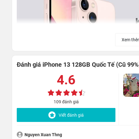
Xem thê
Đánh giá iPhone 13 128GB Quốc Tế (Cũ 99%
4.6
109 đánh giá
Viết đánh giá
Bên cạnh đó, các tùy chọn màu sắc trên mẫu iPhone mới
dương và Hồng mới mẻ.
Nguyen Xuan Thng