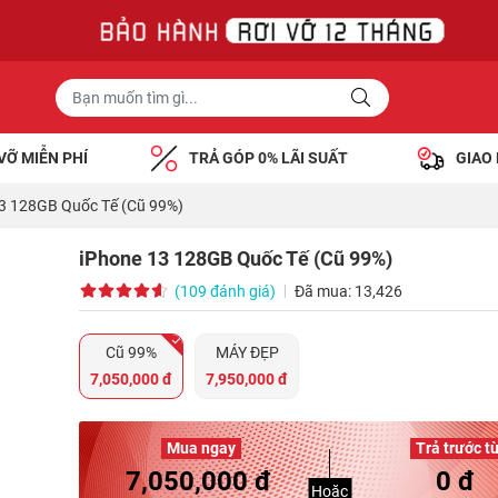
VỠ MIỄN PHÍ
TRẢ GÓP 0% LÃI SUẤT
GIAO
3 128GB Quốc Tế (Cũ 99%)
iPhone 13 128GB Quốc Tế (Cũ 99%)
(109 đánh giá)
Đã mua: 13,426
Cũ 99%
MÁY ĐẸP
7,050,000 đ
7,950,000 đ
Mua ngay
Trả trước t
7,050,000 đ
0 đ
Hoặc