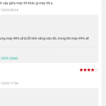
7tr vậy giữa máy 99 khác gì máy 98 ạ
Bionic, tốc độ 5G tốt hơn
7-2026 08:24
A15 Bionic sản xuất trên quy trình 5 nm, giúp thiết bị đạt được
anh hơn 30% so với các đối thủ trong cùng phân khúc.
g máy 98% sẽ bị lỗi tính năng nào đó, trong khi máy 99% sẽ
 3333 (Zalo)
7-2026 17:56