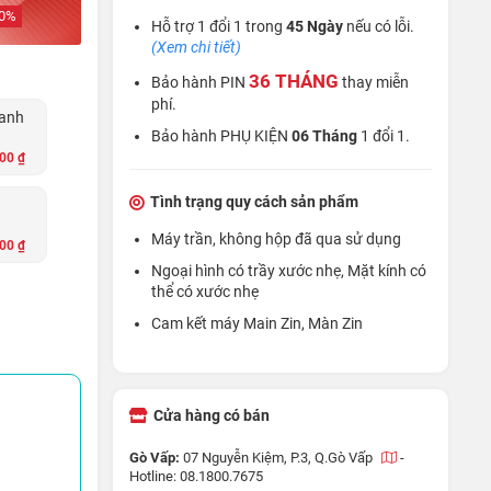
0
%
Hỗ trợ 1 đổi 1 trong
45 Ngày
nếu có lỗi.
(Xem chi tiết)
36 THÁNG
Bảo hành PIN
thay miễn
phí.
anh
Bảo hành PHỤ KIỆN
06 Tháng
1 đổi 1.
00 ₫
Tình trạng quy cách sản phẩm
Máy trần, không hộp đã qua sử dụng
00 ₫
Ngoại hình có trầy xước nhẹ, Mặt kính có
thể có xước nhẹ
Cam kết máy Main Zin, Màn Zin
Cửa hàng có bán
Gò Vấp:
07 Nguyễn Kiệm, P.3, Q.Gò Vấp
-
Hotline: 08.1800.7675