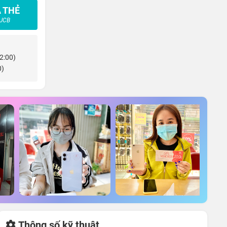
 THẺ
 JCB
22:00)
0)
Thông số kỹ thuật