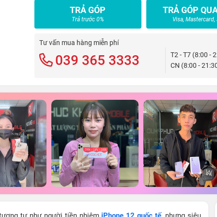
TRẢ GÓP
TRẢ GÓP QUA
Trả trước 0%
Visa, Mastercard,
Tư vấn mua hàng miễn phí
T2 - T7 (8:00 - 
039 365 3333
CN (8:00 - 21:3
tương tự như người tiền nhiệm
iPhone 12 quốc tế
, nhưng siêu