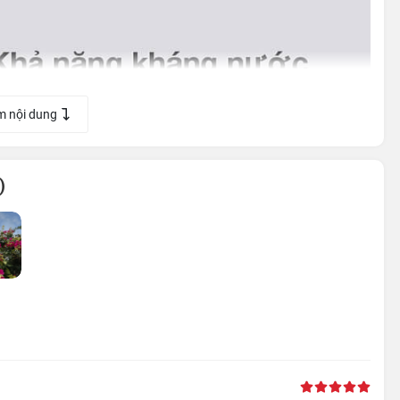
m nội dung
)
 cũng có phần đa dạng hơn, bao gồm: Trắng, Đen, Đỏ, Xanh