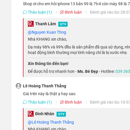
shop ơi cho em hỏi iphone 13 bản 99 là 7tr4 còn máy 98 là 
Hiệu năng vượt trội nhờ chip Apple A15 
Thảo luận (1)
Bình luận
Đánh giá vào lúc 28-0
Chiếc
iPhone quốc tế
này được nhà Táo trang bị bộ vi xử lý 
Thanh Lâm
QTV
mức hiệu năng ấn tượng, với CPU nhanh hơn 50% và GPU nh
@Nguyen Xuan Thng
Nhà KHANG xin chào,
Dạ máy 98% và 99% đều là sản phẩm đã qua sử dụng, nhưn
hoạt động bình thường mọi tính năng chỉ là bị xước nhẹ.
Xin thông tin đến bạn!
Để được hỗ trợ nhanh hơn -
Ms. Bé Đẹp
- Hotline:
039 365
Lê Hoàng Thanh Thắng
Giá trên này là thật ạ hay sao
Thảo luận (1)
Bình luận
Đánh giá vào lúc 10-0
Đình Nhân
QTV
@Lê Hoàng Thanh Thắng
Nhà KHANG xin chào,