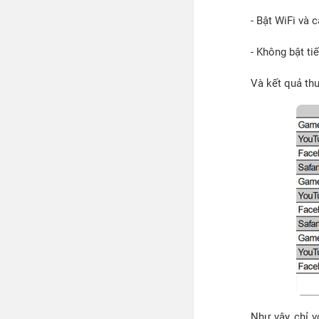
- Bật WiFi và 
- Không bật ti
Và kết quả th
Như vậy, chỉ 