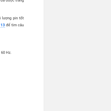
đã được trang
 lượng pin tốt
 13
để tìm câu
 60 Hz.