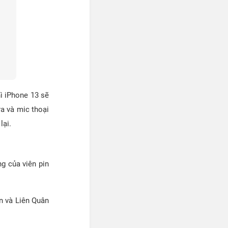
hì iPhone 13 sẽ
ra và mic thoại
lại.
g của viên pin
n và Liên Quân