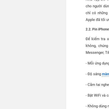
cho người dùn
chỉ có những 
Apple đã tối ư
2.2. Pin iPhon
Để kiểm tra x
không, chúng
Messenger, Tik
- Mỗi ứng dụng
- Độ sáng
màn
- Cắm tai nghe
- Bật WiFi và 
- Không dùng 