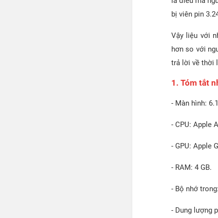
là điều mà ng
bị viên pin 3.
Vậy liệu với 
hơn so với ng
trả lời về thờ
1. Tóm tắt 
- Màn hình: 6.
- CPU: Apple 
- GPU: Apple 
- RAM: 4 GB.
- Bộ nhớ tron
- Dung lượng 