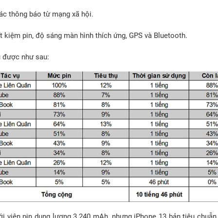
các thông báo từ mạng xã hội.
ết kiệm pin, độ sáng màn hình thích ứng, GPS và Bluetooth.
u được như sau:
với viên pin dung lượng 3.240 mAh, nhưng iPhone 13 bản tiêu chuẫ