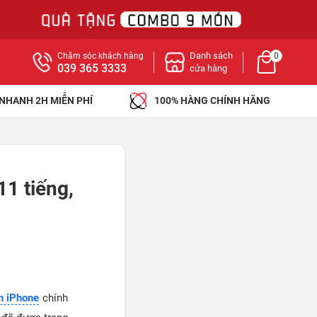
Danh sách
Chăm sóc khách hàng
0
039 365 3333
cửa hàng
 NHANH 2H MIỄN PHÍ
100% HÀNG CHÍNH HÃNG
11 tiếng,
n iPhone
chính