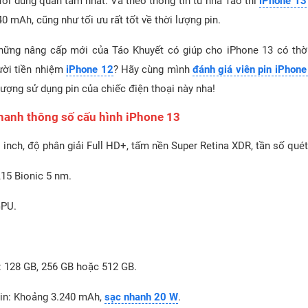
ười dùng quan tâm nhất. Và theo thông tin từ nhà Táo thì
iPhone 13
240 mAh, cũng như tối ưu rất tốt về thời lượng pin.
những nâng cấp mới của Táo Khuyết có giúp cho iPhone 13 có thời
ười tiền nhiệm
iPhone 12
? Hãy cùng mình
đánh giá viên pin iPhone
i lượng sử dụng pin của chiếc điện thoại này nha!
nhanh thông số cấu hình iPhone 13
1 inch, độ phân giải Full HD+, tấm nền Super Retina XDR, tần số quét
A15 Bionic 5 nm.
GPU.
g: 128 GB, 256 GB hoặc 512 GB.
pin: Khoảng 3.240 mAh,
sạc nhanh 20 W
.