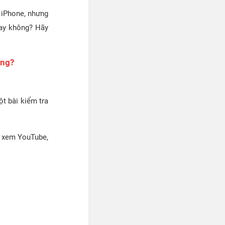
 iPhone, nhưng
hay không? Hãy
òng?
ột bài kiểm tra
), xem YouTube,