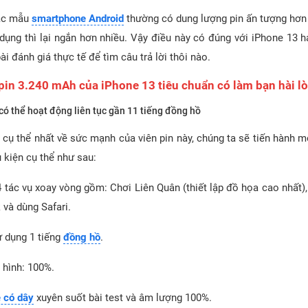
các mẫu
smartphone Android
thường có dung lượng pin ấn tượng hơn
 dụng thì lại ngắn hơn nhiều. Vậy điều này có đúng với iPhone 13 
ài đánh giá thực tế để tìm câu trả lời thôi nào.
 pin 3.240 mAh của iPhone 13 tiêu chuẩn có làm bạn hài l
có thể hoạt động liên tục gần 11 tiếng đồng hồ
 cụ thể nhất về sức mạnh của viên pin này, chúng ta sẽ tiến hành m
 kiện cụ thể như sau:
4 tác vụ xoay vòng gồm: Chơi Liên Quân (thiết lập đồ họa cao nhất
 và dùng Safari.
ử dụng 1 tiếng
đồng hồ
.
 hình: 100%.
e có dây
xuyên suốt bài test và âm lượng 100%.