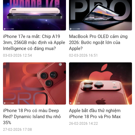
iPhone 17e ra mắt: Chip A19
MacBook Pro OLED cảm ứng
3nm, 256GB mặc định và Apple
2026: Bước ngoặt lớn của
Intelligence có đáng mua?
Apple?
03-03-2026 12:54
02-03-2026 16:51
iPhone 18 Pro có màu Deep
Apple bắt đầu thử nghiệm
Red? Dynamic Island thu nhỏ
iPhone 18 Pro và Pro Max
35%
26-02-2026 14:22
27-02-2026 17:08