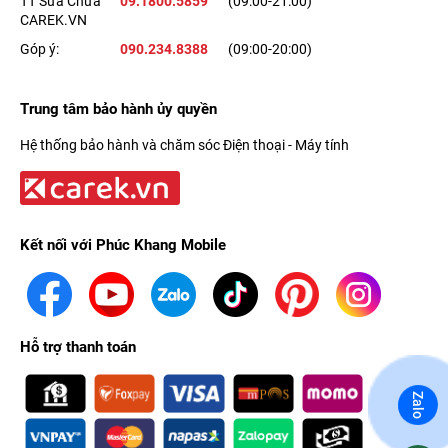
TT Sửa Chữa
09.1800.5859
(09:00-21:00)
CAREK.VN
Góp ý:
090.234.8388
(09:00-20:00)
Trung tâm bảo hành ủy quyền
Hệ thống bảo hành và chăm sóc Điện thoại - Máy tính
Kết nối với Phúc Khang Mobile
Hỗ trợ thanh toán
Zalo