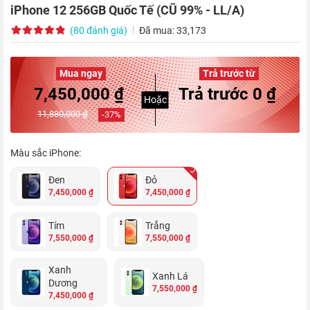
iPhone 12 256GB Quốc Tế (CŨ 99% - LL/A)
(80 đánh giá)
Đã mua: 33,173
Mua ngay
Trả trước từ
7,450,000 ₫
Trả trước 0 ₫
Hoặc
11,880,000 ₫
-
37
%
Màu sắc iPhone:
Đen
Đỏ
7,450,000 ₫
7,450,000 ₫
Tím
Trắng
7,550,000 ₫
7,550,000 ₫
Xanh
Xanh Lá
Dương
7,550,000 ₫
7,450,000 ₫