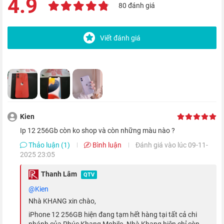
4.9
80 đánh giá
Viết đánh giá
Bên cạnh đó, mặt sau của máy còn được Apple áp dụng quy
trình trao đổi ion kép, giúp tăng cường khả năng chống xước
Kien
cho điện thoại. Khả năng chống bụi và nước chuẩn IP68, giúp
Ip 12 256Gb còn ko shop và còn những màu nào ?
cho iPhone 12 like new có thể sống sót ở độ sâu 6 m trong 30
Thảo luận (1)
Bình luận
Đánh giá vào lúc 09-11-
phút.
2025 23:05
Thanh Lâm
QTV
@kien
Nhà KHANG xin chào,
iPhone 12 256GB hiện đang tạm hết hàng tại tất cả chi
nhánh của Phúc Khang Mobile. Nhà Khang hiện chỉ còn