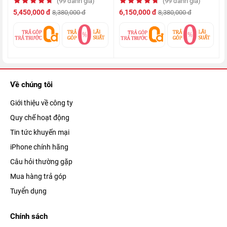
(99 đánh giá)
(99 đánh giá)
5,450,000 đ
6,150,000 đ
8,380,000 đ
8,380,000 đ
Chế độ chân dung với khả năng kiểm soát độ sâu và hiệu ứng
Về chúng tôi
bokeh nâng cao, giúp làm mờ hậu cảnh một cách nghệ thuật
Giới thiệu về công ty
để dồn hết sự tập trung vào đối tượng.
Quy chế hoạt động
Tin tức khuyến mại
iPhone chính hãng
Câu hỏi thường gặp
Mua hàng trả góp
Tuyển dụng
Chính sách