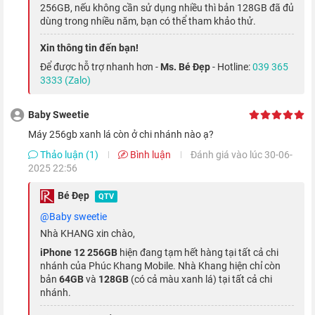
256GB, nếu không cần sử dụng nhiều thì bản 128GB đã đủ
dùng trong nhiều năm, bạn có thể tham khảo thử.
Xin thông tin đến bạn!
Để được hỗ trợ nhanh hơn -
Ms. Bé Đẹp
- Hotline:
039 365
3333 (Zalo)
Mặt khác, phiên bản iPhone 12 tiêu chuẩn còn được Nhà Táo
Baby Sweetie
phủ thêm lớp kính Ceramic Shield, giúp nâng cao độ bền của
máy 256gb xanh lá còn ở chi nhánh nào ạ?
thiết bị khi có thể giảm thiểu tác động của việc rơi vỡ gấp 4
Thảo luận (1)
Bình luận
Đánh giá vào lúc 30-06-
lần.
2025 22:56
Bé Đẹp
QTV
Vi xử lý mạnh mẽ nhất 2020
@baby sweetie
Nhà KHANG xin chào,
Mang đến "sức sống" cho
iPhone 12 quốc tế
là chipset A14
iPhone 12 256GB
hiện đang tạm hết hàng tại tất cả chi
Bionic mới nhất, với tốc độ xử lý lên đến 3.1 GHz. Đây cũng là
nhánh của Phúc Khang Mobile. Nhà Khang hiện chỉ còn
con chip đầu tiên trên thế giới được sản xuất trên tiến trình
bản
64GB
và
128GB
(có cả màu xanh lá) tại tất cả chi
nhánh.
5nm.