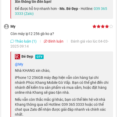
Xin thông tin đến bạn!
Để được hỗ trợ nhanh hơn -
Ms. Bé Đẹp
- Hotline:
039 365
3333 (Zalo)
My
còn máy ip12 256 gb ko ạ?
Thảo luận (1)
Bình luận
Đánh giá vào lúc 04-03-
2025 09:14
Bé Đẹp
QTV
@my
Bên cạnh đó, bộ vi xử lý khủng này còn cho phép thực hiện đến
Nhà KHANG xin chào,
11 ngàn tỷ phép tính trong mỗi giây, giúp mang đến trải nghiệm
iPhone 12 256GB máy đẹp hiện vẫn còn hàng tại chi
nhánh Phúc Khang Mobile Gò Vấp. Bạn có thể ghé đến chi
mượt mà và không giật lag trong mọi hoạt động của người
nhánh để kiểm tra sản phẩm và mua sắm, hoặc đặt hàng
dùng.
online nhà Khang sẽ giao tận nhà.
Nếu vẫn còn thắc mắc gì khác, bạn có thể liên hệ với nhà
Phá vỡ khái niệm camera trên smartphone
Khang thông qua số Hotline: 039 365 3333 hoặc có thể
chat qua Zalo để nhận được giải đáp nhanh và chính xác
nhất.