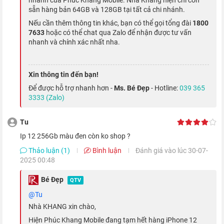
sẵn hàng bản 64GB và 128GB tại tất cả chi nhánh.
Nếu cần thêm thông tin khác, bạn có thể gọi tổng đài
1800
7633
hoặc có thể chat qua Zalo để nhận được tư vấn
nhanh và chính xác nhất nha.
Màn hình giải trí OLED ấn tượng
Xin thông tin đến bạn!
Để được hỗ trợ nhanh hơn -
Ms. Bé Đẹp
- Hotline:
039 365
3333 (Zalo)
Nếu năm ngoái màn hình của phiên bản tiêu chuẩn và Pro
được Apple phân biệt rõ rệt, thì cả 4 phiên bản iPhone 2020
Tu
đều được trang bị màn hình Super Retina XDR OLED sắc nét và
Ip 12 256Gb màu đen còn ko shop ?
có màu sắc sống động, đem đến những hình ảnh chi tiết, sắc
Thảo luận (1)
Bình luận
Đánh giá vào lúc 30-07-
nét và chân thật nhất.
2025 00:48
Bé Đẹp
QTV
@Tu
Nhà KHANG xin chào,
Hiện Phúc Khang Mobile đang tạm hết hàng iPhone 12