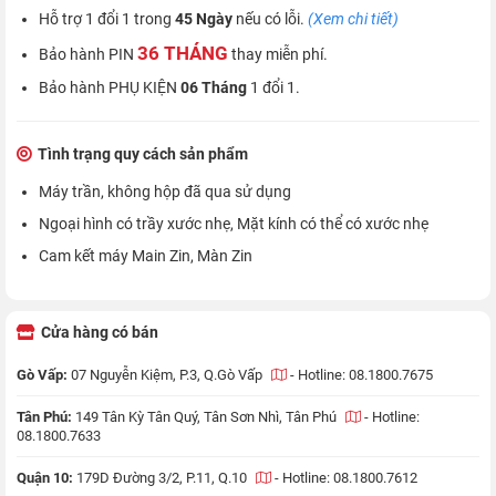
Hỗ trợ 1 đổi 1 trong
45 Ngày
nếu có lỗi.
(Xem chi tiết)
36 THÁNG
Bảo hành PIN
thay miễn phí.
Bảo hành PHỤ KIỆN
06 Tháng
1 đổi 1.
Tình trạng quy cách sản phẩm
Máy trần, không hộp đã qua sử dụng
Ngoại hình có trầy xước nhẹ, Mặt kính có thể có xước nhẹ
Cam kết máy Main Zin, Màn Zin
Cửa hàng có bán
Gò Vấp:
07 Nguyễn Kiệm, P.3, Q.Gò Vấp
-
Hotline: 08.1800.7675
Tân Phú:
149 Tân Kỳ Tân Quý, Tân Sơn Nhì, Tân Phú
-
Hotline:
08.1800.7633
Quận 10:
179D Đường 3/2, P.11, Q.10
-
Hotline: 08.1800.7612