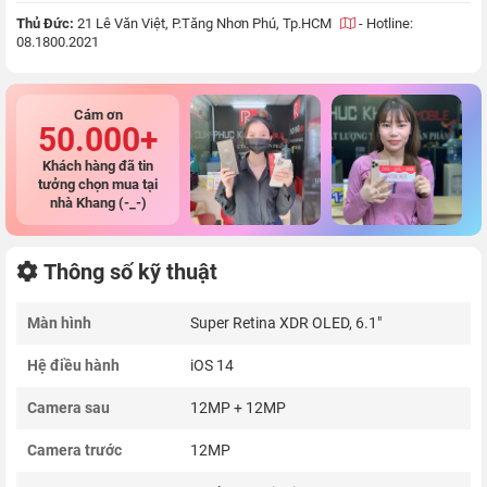
Thủ Đức:
21 Lê Văn Việt, P.Tăng Nhơn Phú, Tp.HCM
-
Hotline:
08.1800.2021
Cám ơn
50.000+
Khách hàng đã tin
tưởng chọn mua tại
nhà Khang (-_-)
Thông số kỹ thuật
Màn hình
Super Retina XDR OLED, 6.1"
Hệ điều hành
iOS 14
Camera sau
12MP + 12MP
Camera trước
12MP