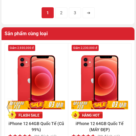
1
2
3
➔
Sản phẩm cùng loại
Giảm 2,930,000 đ
Giảm 2,230,000 đ
Công nghệ Smart HDR 3 giúp điều chỉnh cân bằng màu sắc, độ
tương phản, kết cấu và độ bão hòa trong mọi bức ảnh tốt hơn.
Hệ thống
camera sau iPhone 12
còn được tích hợp thêm chế
độ Deep Fusion, giúp phân tích nhiều lớp ánh sáng nhằm tối đa
hóa chi tiết hình ảnh.
FLASH SALE
HÀNG HOT
iPhone 12 64GB Quốc Tế (Cũ
iPhone 12 64GB Quốc Tế
99%)
(MÁY ĐẸP)