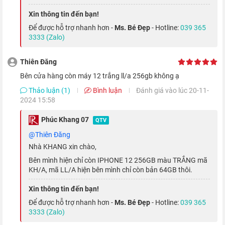
Xin thông tin đến bạn!
Để được hỗ trợ nhanh hơn -
Ms. Bé Đẹp
- Hotline:
039 365
3333 (Zalo)
Thiên Đăng
Bên cửa hàng còn máy 12 trắng ll/a 256gb không ạ
Thảo luận (1)
Bình luận
Đánh giá vào lúc 20-11-
2024 15:58
Phúc Khang 07
QTV
Bên cạnh việc bộ vi xử lý A14 giúp cải thiện đáng kể khả năng
@Thiên Đăng
chụp ảnh, thì hệ thống camera kép ở mặt sau còn được mở
Nhà KHANG xin chào,
rộng khẩu độ để có thể thu được lượng ánh sáng nhiều hơn
Bên mình hiện chỉ còn IPHONE 12 256GB màu TRẮNG mã
27%, giúp mang lại những khung hình xuất sắc và chuẩn màu
KH/A, mã LL/A hiện bên mình chỉ còn bản 64GB thôi.
trên từng khoảnh khắc cuộc sống.
Xin thông tin đến bạn!
Để được hỗ trợ nhanh hơn -
Ms. Bé Đẹp
- Hotline:
039 365
3333 (Zalo)