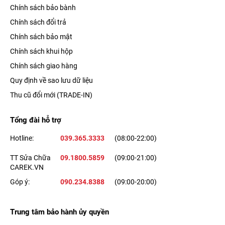
Chính sách bảo bành
Chính sách đổi trả
Ngoài ra, bạn còn có thể dễ dàng tạo ra những bức ảnh chuẩn
Chính sách bảo mật
nghệ thuật với 6 hiệu ứng ánh sáng sáng: High-Key Like Mono,
Chính sách khui hộp
Natural Light, Studio Light,....
Chính sách giao hàng
Quy định về sao lưu dữ liệu
Thu cũ đổi mới (TRADE-IN)
Tổng đài hỗ trợ
Hotline:
039.365.3333
(08:00-22:00)
TT Sửa Chữa
09.1800.5859
(09:00-21:00)
CAREK.VN
Góp ý:
090.234.8388
(09:00-20:00)
Mặt khác,
camera trước iPhone 12
còn được bổ sung thêm
Trung tâm bảo hành ủy quyền
tính năng Night Mode, giúp bạn có thể sáng tạo ra những bức