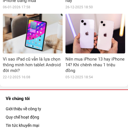
iPhone đáng mua
nay
06-01-2026 17:58
26-12-2025 18:50
Vì sao iPad cũ vẫn là lựa chọn
Nên mua iPhone 13 hay iPhone
thông minh hơn tablet Android
14? Khi chênh nhau 1 triệu
đời mới?
đồng
22-12-2025 16:08
05-12-2025 18:54
Về chúng tôi
Giới thiệu về công ty
Quy chế hoạt động
Tin tức khuyến mại