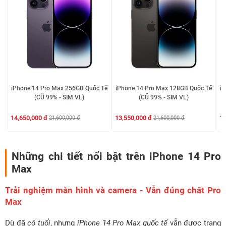
iPhone 14 Pro Max 256GB Quốc Tế
iPhone 14 Pro Max 128GB Quốc Tế
i
(CŨ 99% - SIM VL)
(CŨ 99% - SIM VL)
14,650,000 đ
13,550,000 đ
14
21,600,000 đ
21,600,000 đ
Những chi tiết nổi bật trên iPhone 14 Pro
Max
Trải nghiệm màn hình và camera - Vẫn đúng chất Pro
Max
Dù đã
có tuổi
, nhưng
iPhone 14 Pro Max quốc tế
vẫn được trang