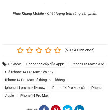
Phúc Khang Mobile - Chất lượng trên từng sản phẩm
Bài viết đạt chuẩn SEO Google + AI, ưu tiên hiển thị khi có người
tìm kiếm.
(5.0 / 4 Bình chọn)
Từ khóa:
iPhone cao cấp của Apple
iPhone Pro Max giá rẻ
Giá iPhone 14 Pro Max hiện nay
iPhone 14 Pro Max có đáng mua không
iphone 14 pro max likenew
iPhone 14 Pro Max cũ
iPhone
Apple
iPhone 14 Pro Max
Chia sẻ: