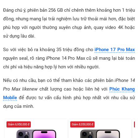
Đáng chú ý, phiên bản 256 GB chỉ chênh thêm khoảng hơn 1 triệu
đồng, nhưng mang lại trải nghiệm lưu trữ thoải mái hơn, đặc biệt
phù hợp với người thường xuyên chụp ảnh, quay video 4K hoặc
sử dụng lâu dài.
So với việc bỏ ra khoảng 35 triệu đồng cho
iPhone 17 Pro Max
nguyên seal, rõ ràng iPhone 14 Pro Max cũ sẽ mang lại bài toán
chi phí và hiệu năng hợp lý hơn với nhiều người.
Nếu có nhu cầu, bạn có thể tham khảo các phiên bản
iPhone 14
Pro Max likenew
chất lượng cao hoặc liên hệ với
Phúc Khang
Mobile
để được tư vấn cấu hình phù hợp nhất với nhu cầu sử
dụng của mình.
Giảm 6,950,000 đ
Giảm 8,050,000 đ
G