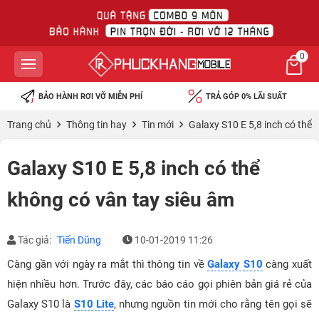
0
BẢO HÀNH RƠI VỠ MIỄN PHÍ
TRẢ GÓP 0% LÃI SUẤT
Trang chủ
Thông tin hay
Tin mới
Galaxy S10 E 5,8 inch có thể 
Galaxy S10 E 5,8 inch có thể
không có vân tay siêu âm
Tác giả:
Tiến Dũng
10-01-2019 11:26
Càng gần với ngày ra mắt thì thông tin về
Galaxy S10
càng xuất
hiện nhiều hơn. Trước đây, các báo cáo gọi phiên bản giá rẻ của
Galaxy S10 là
S10 Lite
, nhưng nguồn tin mới cho rằng tên gọi sẽ