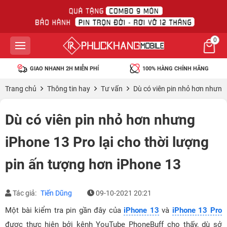
0
GIAO NHANH 2H MIỄN PHÍ
100% HÀNG CHÍNH HÃNG
Trang chủ
Thông tin hay
Tư vấn
Dù có viên pin nhỏ hơn nhưng 
Dù có viên pin nhỏ hơn nhưng
iPhone 13 Pro lại cho thời lượng
pin ấn tượng hơn iPhone 13
Tác giả:
Tiến Dũng
09-10-2021 20:21
Một bài kiểm tra pin gần đây của
iPhone 13
và
iPhone 13 Pro
được thực hiện bởi kênh YouTube PhoneBuff cho thấy, dù sở