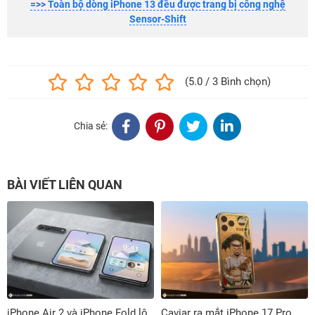
=>> Toàn bộ dòng iPhone 13 đều được trang bị công nghệ
Sensor-Shift
(5.0 / 3 Bình chọn)
Chia sẻ:
BÀI VIẾT LIÊN QUAN
iPhone Air 2 và iPhone Fold lộ
Caviar ra mắt iPhone 17 Pro