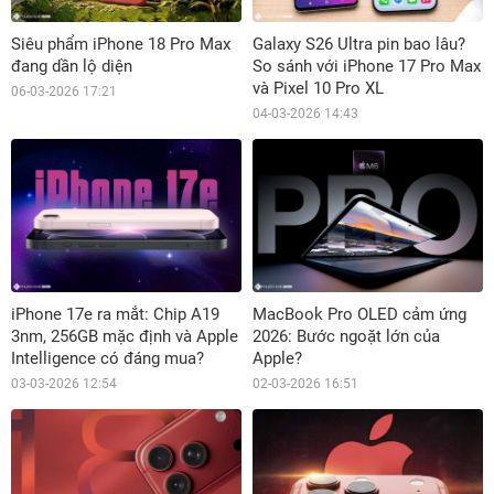
Siêu phẩm iPhone 18 Pro Max
Galaxy S26 Ultra pin bao lâu?
đang dần lộ diện
So sánh với iPhone 17 Pro Max
và Pixel 10 Pro XL
06-03-2026 17:21
04-03-2026 14:43
iPhone 17e ra mắt: Chip A19
MacBook Pro OLED cảm ứng
3nm, 256GB mặc định và Apple
2026: Bước ngoặt lớn của
Intelligence có đáng mua?
Apple?
03-03-2026 12:54
02-03-2026 16:51