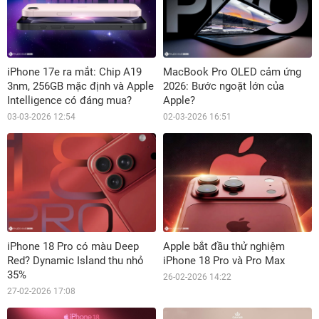
iPhone 17e ra mắt: Chip A19
MacBook Pro OLED cảm ứng
3nm, 256GB mặc định và Apple
2026: Bước ngoặt lớn của
Intelligence có đáng mua?
Apple?
03-03-2026 12:54
02-03-2026 16:51
iPhone 18 Pro có màu Deep
Apple bắt đầu thử nghiệm
Red? Dynamic Island thu nhỏ
iPhone 18 Pro và Pro Max
35%
26-02-2026 14:22
27-02-2026 17:08