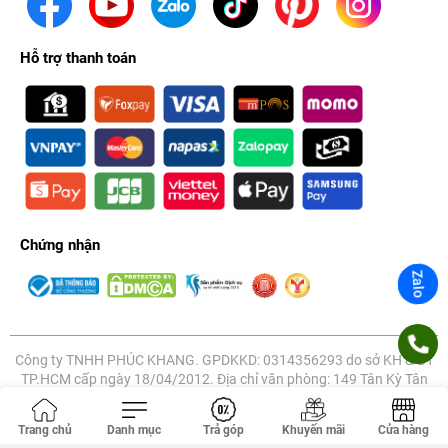
Hỗ trợ thanh toán
Chứng nhận
Zalo
Công ty TNHH PHÚC KHANG. GPDKKD: 0314356293 do sở KH & ĐT
TP.HCM cấp ngày 18/04/2012. Địa chỉ văn phòng: 149 Tân Kỳ Tân
Quý, Tân Sơn Nhì, Hồ Chí Minh, Việt Nam.
Trang chủ
Danh mục
Trả góp
Khuyến mãi
Cửa hàng