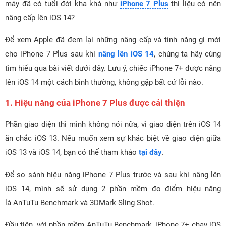
máy đã có tuổi đời kha khá như
iPhone 7 Plus
thì liệu có nên
nâng cấp lên iOS 14?
Để xem Apple đã đem lại những nâng cấp và tính năng gì mới
cho iPhone 7 Plus sau khi
nâng lên iOS 14
, chúng ta hãy cùng
tìm hiểu qua bài viết dưới đây. Lưu ý, chiếc iPhone 7+ được nâng
lên iOS 14 một cách bình thường, không gặp bất cứ lỗi nào.
1. Hiệu năng của iPhone 7 Plus được cải thiện
Phần giao diện thì mình không nói nữa, vì giao diện trên iOS 14
ăn chắc iOS 13. Nếu muốn xem sự khác biệt về giao diện giữa
iOS 13 và iOS 14, bạn có thể tham khảo
tại đây
.
Để so sánh hiệu năng iPhone 7 Plus trước và sau khi nâng lên
iOS 14, mình sẽ sử dụng 2 phần mềm đo điểm hiệu năng
là AnTuTu Benchmark và 3DMark Sling Shot.
Đầu tiên, với phần mềm AnTuTu Benchmark, iPhone 7+ chạy iOS