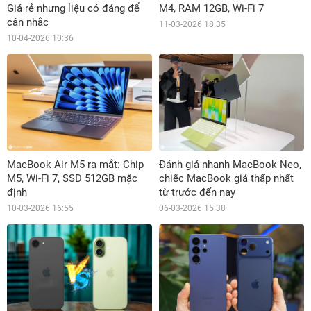
Giá rẻ nhưng liệu có đáng để
M4, RAM 12GB, Wi-Fi 7
cân nhắc
11-03-2026 18:35
10-04-2026 10:36
MacBook Air M5 ra mắt: Chip
Đánh giá nhanh MacBook Neo,
M5, Wi-Fi 7, SSD 512GB mặc
chiếc MacBook giá thấp nhất
định
từ trước đến nay
10-03-2026 16:55
06-03-2026 15:38