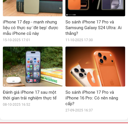
iPhone 17 đẹp - mạnh nhưng
So sánh iPhone 17 Pro và
liệu có thực sự 'đè bẹp' được
Samsung Galaxy S24 Ultra: Ai
mẫu iPhone cũ này
thắng?
15-10-2025 17:01
11-10-2025 17:30
Đánh giá iPhone 17 sau một
So sánh iPhone 17 Pro và
thời gian trải nghiệm thực tế
iPhone 16 Pro: Có nên nâng
cấp?
08-10-2025 16:52
27-09-2025 16:37