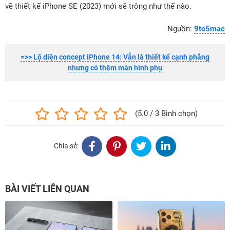
về thiết kế iPhone SE (2023) mới sẽ trông như thế nào.
Nguồn:
9to5mac
=>> Lộ diện concept iPhone 14: Vẫn là thiết kế cạnh phẳng
nhưng có thêm màn hình phụ
(5.0 / 3 Bình chọn)
Chia sẻ:
BÀI VIẾT LIÊN QUAN