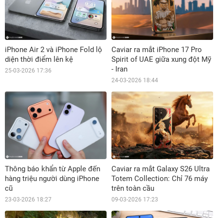
iPhone Air 2 và iPhone Fold lộ
Caviar ra mắt iPhone 17 Pro
diện thời điểm lên kệ
Spirit of UAE giữa xung đột Mỹ
- Iran
25-03-2026 17:36
24-03-2026 18:44
Thông báo khẩn từ Apple đến
Caviar ra mắt Galaxy S26 Ultra
hàng triệu người dùng iPhone
Totem Collection: Chỉ 76 máy
cũ
trên toàn cầu
23-03-2026 18:27
09-03-2026 17:23