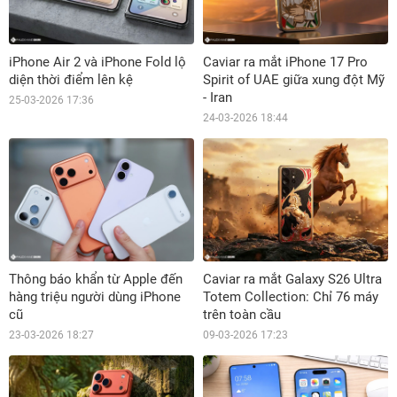
iPhone Air 2 và iPhone Fold lộ
Caviar ra mắt iPhone 17 Pro
diện thời điểm lên kệ
Spirit of UAE giữa xung đột Mỹ
- Iran
25-03-2026 17:36
24-03-2026 18:44
Thông báo khẩn từ Apple đến
Caviar ra mắt Galaxy S26 Ultra
hàng triệu người dùng iPhone
Totem Collection: Chỉ 76 máy
cũ
trên toàn cầu
23-03-2026 18:27
09-03-2026 17:23