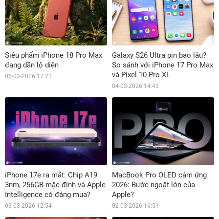
Siêu phẩm iPhone 18 Pro Max
Galaxy S26 Ultra pin bao lâu?
đang dần lộ diện
So sánh với iPhone 17 Pro Max
và Pixel 10 Pro XL
06-03-2026 17:21
04-03-2026 14:43
iPhone 17e ra mắt: Chip A19
MacBook Pro OLED cảm ứng
3nm, 256GB mặc định và Apple
2026: Bước ngoặt lớn của
Intelligence có đáng mua?
Apple?
03-03-2026 12:54
02-03-2026 16:51