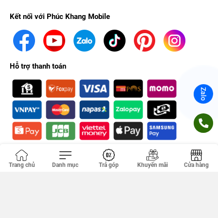
Kết nối với Phúc Khang Mobile
Hỗ trợ thanh toán
Zalo
Chứng nhận
Trang chủ
Danh mục
Trả góp
Khuyến mãi
Cửa hàng
Công ty TNHH PHÚC KHANG. GPDKKD: 0314356293 do sở KH & ĐT