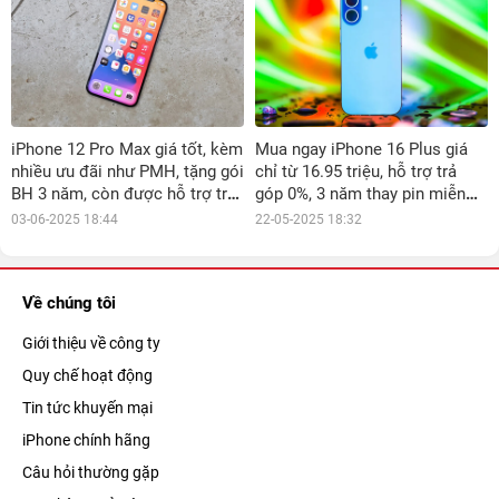
iPhone 12 Pro Max giá tốt, kèm
Mua ngay iPhone 16 Plus giá
nhiều ưu đãi như PMH, tặng gói
chỉ từ 16.95 triệu, hỗ trợ trả
BH 3 năm, còn được hỗ trợ trả
góp 0%, 3 năm thay pin miễn
góp 0%
phí
03-06-2025 18:44
22-05-2025 18:32
Về chúng tôi
Giới thiệu về công ty
Quy chế hoạt động
Tin tức khuyến mại
iPhone chính hãng
Câu hỏi thường gặp