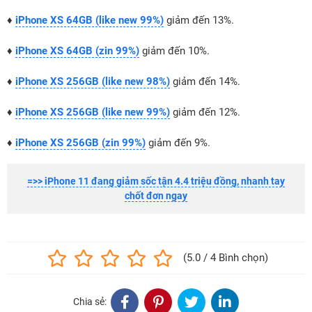
♦
iPhone XS 64GB (like new 99%)
giảm đến 13%.
♦
iPhone XS 64GB (zin 99%)
giảm đến 10%.
♦
iPhone XS 256GB (like new 98%)
giảm đến 14%.
♦
iPhone XS 256GB (like new 99%)
giảm đến 12%.
♦
iPhone XS 256GB (zin 99%)
giảm đến 9%.
=>> iPhone 11 đang giảm sốc tận 4.4 triệu đồng, nhanh tay
chốt đơn ngay
(5.0 / 4 Bình chọn)
Chia sẻ: