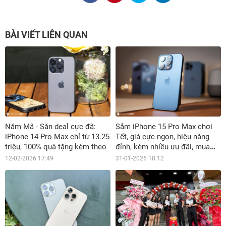
BÀI VIẾT LIÊN QUAN
Năm Mã - Săn deal cực đã:
Sắm iPhone 15 Pro Max chơi
iPhone 14 Pro Max chỉ từ 13.25
Tết, giá cực ngon, hiệu năng
triệu, 100% quà tặng kèm theo
đỉnh, kèm nhiều ưu đãi, mua
ngay!
12-02-2026 17:49
31-01-2026 18:12