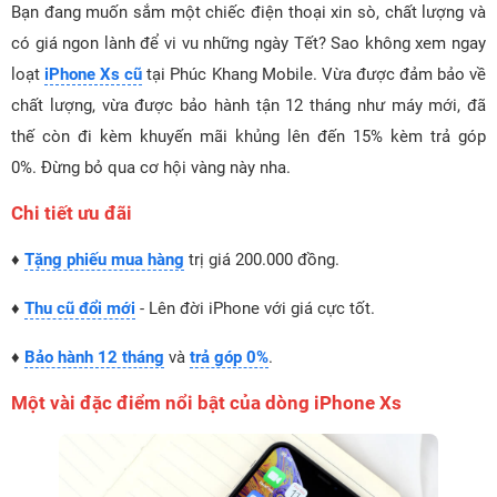
Bạn đang muốn sắm một chiếc điện thoại xin sò, chất lượng và
có giá ngon lành để vi vu những ngày Tết? Sao không xem ngay
loạt
iPhone Xs cũ
tại Phúc Khang Mobile. Vừa được đảm bảo về
chất lượng, vừa được bảo hành tận 12 tháng như máy mới, đã
thế còn đi kèm khuyến mãi khủng lên đến 15% kèm trả góp
0%. Đừng bỏ qua cơ hội vàng này nha.
Chi tiết ưu đãi
♦
Tặng phiếu mua hàng
trị giá 200.000 đồng.
♦
Thu cũ đổi mới
- Lên đời iPhone với giá cực tốt.
♦
Bảo hành 12 tháng
và
trả góp 0%
.
Một vài đặc điểm nổi bật của dòng iPhone Xs