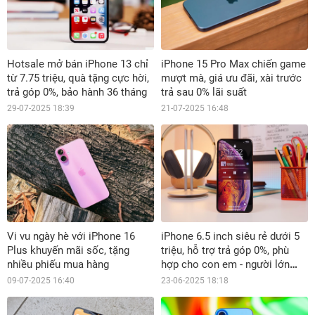
Hotsale mở bán iPhone 13 chỉ
iPhone 15 Pro Max chiến game
từ 7.75 triệu, quà tặng cực hời,
mượt mà, giá ưu đãi, xài trước
trả góp 0%, bảo hành 36 tháng
trả sau 0% lãi suất
29-07-2025 18:39
21-07-2025 16:48
Vi vu ngày hè với iPhone 16
iPhone 6.5 inch siêu rẻ dưới 5
Plus khuyến mãi sốc, tặng
triệu, hỗ trợ trả góp 0%, phù
nhiều phiếu mua hàng
hợp cho con em - người lớn
tuổi
09-07-2025 16:40
23-06-2025 18:18