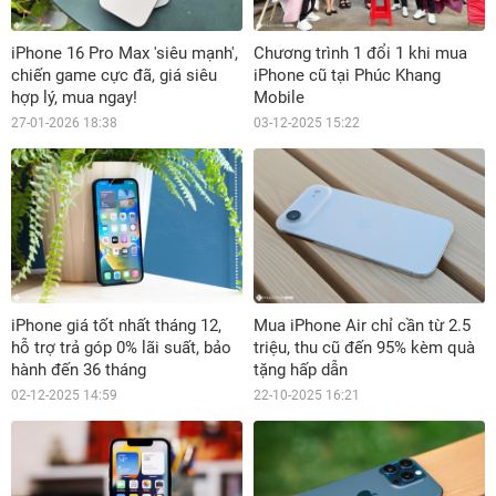
iPhone 16 Pro Max 'siêu mạnh',
Chương trình 1 đổi 1 khi mua
chiến game cực đã, giá siêu
iPhone cũ tại Phúc Khang
hợp lý, mua ngay!
Mobile
27-01-2026 18:38
03-12-2025 15:22
iPhone giá tốt nhất tháng 12,
Mua iPhone Air chỉ cần từ 2.5
hỗ trợ trả góp 0% lãi suất, bảo
triệu, thu cũ đến 95% kèm quà
hành đến 36 tháng
tặng hấp dẫn
02-12-2025 14:59
22-10-2025 16:21