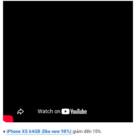
♦
iPhone XS 64GB (like new 98%)
giảm đến 15%.