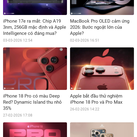
iPhone 17e ra mắt: Chip A19
MacBook Pro OLED cảm ứng
3nm, 256GB mặc định và Apple
2026: Bước ngoặt lớn của
Intelligence có đáng mua?
Apple?
03-03-2026 12:54
02-03-2026 16:51
iPhone 18 Pro có màu Deep
Apple bắt đầu thử nghiệm
Red? Dynamic Island thu nhỏ
iPhone 18 Pro và Pro Max
35%
26-02-2026 14:22
27-02-2026 17:08