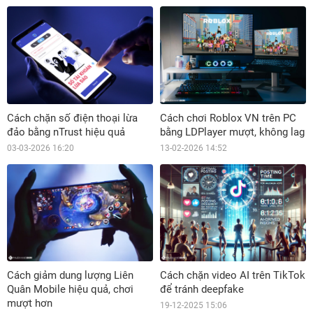
Cách chặn số điện thoại lừa
Cách chơi Roblox VN trên PC
đảo bằng nTrust hiệu quả
bằng LDPlayer mượt, không lag
03-03-2026 16:20
13-02-2026 14:52
Cách giảm dung lượng Liên
Cách chặn video AI trên TikTok
Quân Mobile hiệu quả, chơi
để tránh deepfake
mượt hơn
19-12-2025 15:06