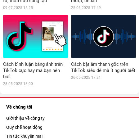
tư, thỏa sức sáng tạo
mượt, chuẩn
09-07-2025 15:25
25-06-2025 17:49
Cách bình luận bằng ảnh trên
Cách bật âm thanh gốc trên
TikTok cực hay mà bạn nên
TikTok siêu dễ mà ít người biết
biết
26-05-2025 17:21
28-05-2025 18:00
Về chúng tôi
Giới thiệu về công ty
Quy chế hoạt động
Tin tức khuyến mại