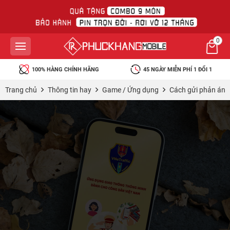
0
NH HÃNG
45 NGÀY MIỄN PHÍ 1 ĐỔI 1
BẢO HÀNH RƠI VỠ M
Trang chủ
Thông tin hay
Game / Ứng dụng
Cách gửi phản ánh