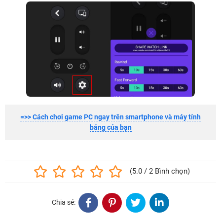
=>> Cách chơi game PC ngay trên smartphone và máy tính
bảng của bạn
(5.0 / 2 Bình chọn)
Chia sẻ: