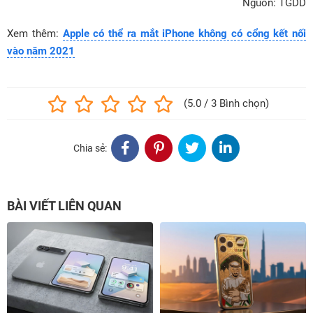
Nguồn: TGDD
Xem thêm:
Apple có thể ra mắt iPhone không có cổng kết nối
vào năm 2021
(5.0 / 3 Bình chọn)
Chia sẻ:
BÀI VIẾT LIÊN QUAN