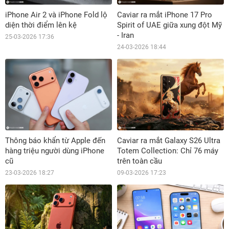
iPhone Air 2 và iPhone Fold lộ
Caviar ra mắt iPhone 17 Pro
diện thời điểm lên kệ
Spirit of UAE giữa xung đột Mỹ
- Iran
25-03-2026 17:36
24-03-2026 18:44
Thông báo khẩn từ Apple đến
Caviar ra mắt Galaxy S26 Ultra
hàng triệu người dùng iPhone
Totem Collection: Chỉ 76 máy
cũ
trên toàn cầu
23-03-2026 18:27
09-03-2026 17:23