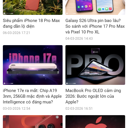
Siêu phẩm iPhone 18 Pro Max
Galaxy S26 Ultra pin bao lâu?
đang dần lộ diện
So sánh với iPhone 17 Pro Max
và Pixel 10 Pro XL
06-03-2026 17:21
04-03-2026 14:43
iPhone 17e ra mắt: Chip A19
MacBook Pro OLED cảm ứng
3nm, 256GB mặc định và Apple
2026: Bước ngoặt lớn của
Intelligence có đáng mua?
Apple?
03-03-2026 12:54
02-03-2026 16:51